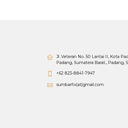
Jl. Veteran No. 50 Lantai II, Kota P
Padang, Sumatera Barat., Padang, 
+62 823-8841-7947
sumbarfix(at)gmail.com