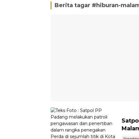
Berita tagar #
hiburan-mala
Satpo
Malam
Straight