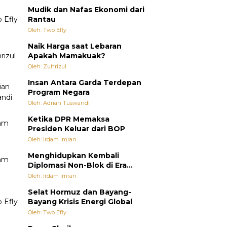
Mudik dan Nafas Ekonomi dari
Rantau
Oleh: Two Efly
Naik Harga saat Lebaran
Apakah Mamakuak?
Oleh: Zuhrizul
Insan Antara Garda Terdepan
Program Negara
Oleh: Adrian Tuswandi
Ketika DPR Memaksa
Presiden Keluar dari BOP
Oleh: Irdam Imran
Menghidupkan Kembali
Diplomasi Non-Blok di Era
Multipolar
Oleh: Irdam Imran
Selat Hormuz dan Bayang-
Bayang Krisis Energi Global
Oleh: Two Efly