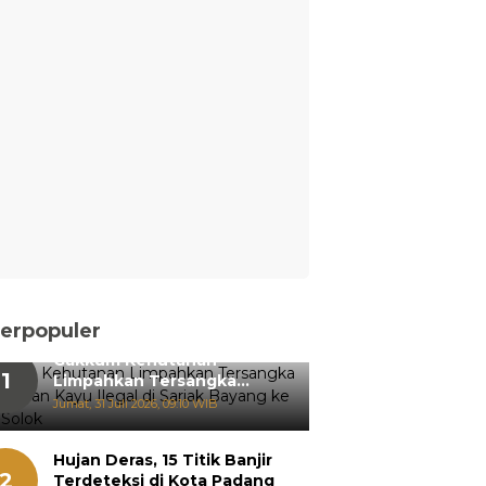
erpopuler
Gakkum Kehutanan
1
Limpahkan Tersangka
Pemanenan Kayu Ilegal di
Jumat, 31 Juli 2026, 09:10 WIB
Sariak Bayang ke Kejari
Solok
Hujan Deras, 15 Titik Banjir
2
Terdeteksi di Kota Padang