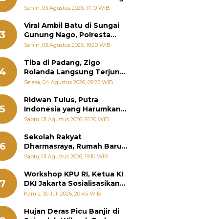
Senin, 03 Agustus 2026, 17:10 WIB
Viral Ambil Batu di Sungai
3
Gunung Nago, Polresta
Padang Ungkap Fakta
Senin, 03 Agustus 2026, 19:20 WIB
Sebenarnya
Tiba di Padang, Zigo
4
Rolanda Langsung Terjun
Bantu Warga Terdampak
Selasa, 04 Agustus 2026, 09:25 WIB
Banjir
Ridwan Tulus, Putra
5
Indonesia yang Harumkan
Nama Bangsa hingga
Sabtu, 01 Agustus 2026, 16:20 WIB
Diabadikan dalam Buku
Jepang
Sekolah Rakyat
6
Dharmasraya, Rumah Baru
268 Anak Menggapai Mimpi
Sabtu, 01 Agustus 2026, 19:10 WIB
dan Memutus Rantai
Kemiskinan
Workshop KPU RI, Ketua KI
7
DKI Jakarta Sosialisasikan
Hukum Acara Penyelesaian
Kamis, 30 Juli 2026, 20:45 WIB
Sengketa Informasi Publik
Hujan Deras Picu Banjir di