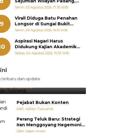
8
Sejumlah Wilayah Padang,
Fadly Amran Perintahkan
Senin, 03 Agustus 2026, 17:30 WIB
OPD Siaga
Viral! Diduga Batu Penahan
9
Longsor di Sungai Bukit
Nago Padang Diambil, Warga
Senin, 03 Agustus 2026, 16:10 WIB
Khawatir Bencana Terulang
Aspirasi Nagari Harus
10
Didukung Kajian Akademik,
Zigo Rolanda: Agar Mudah
Selasa, 04 Agustus 2026, 15:35 WIB
Diperjuangkan di
Kementerian
ini
sil Lebih Diunggulkan, tetapi
n terbaru dan update
pang Selalu Punya Cara Membuat
jutan
:
Adrian Tuswandi
Pejabat Bukan Konten
Oleh: Adrian Tuswandi
Perang Teluk Baru: Strategi
Iran Menggoyang Hegemoni
AS dari Dalam
Oleh: Irdam Imran