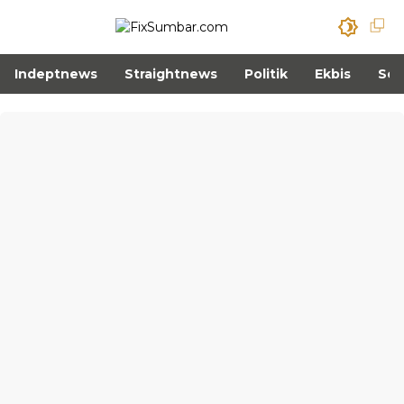
Indeptnews
Straightnews
Politik
Ekbis
Sos