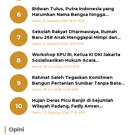
Ridwan Tulus, Putra Indonesia yang
6
Harumkan Nama Bangsa hingga
Diabadikan dalam Buku Jepang
Sabtu, 01 Agustus 2026, 16:20 WIB
Sekolah Rakyat Dharmasraya, Rumah
7
Baru 268 Anak Menggapai Mimpi dan
Memutus Rantai Kemiskinan
Sabtu, 01 Agustus 2026, 19:10 WIB
Workshop KPU RI, Ketua KI DKI Jakarta
8
Sosialisasikan Hukum Acara
Penyelesaian Sengketa Informasi Publik
Kamis, 30 Juli 2026, 20:45 WIB
Rahmat Saleh Tegaskan Komitmen
9
Bangun Pertanian Sumbar Tanpa Batas
Wilayah Dapil
Kamis, 30 Juli 2026, 14:10 WIB
Hujan Deras Picu Banjir di Sejumlah
10
Wilayah Padang, Fadly Amran
Perintahkan OPD Siaga
Senin, 03 Agustus 2026, 17:30 WIB
Opini
Brasil Lebih Diunggulkan, tetapi Jepang Selalu