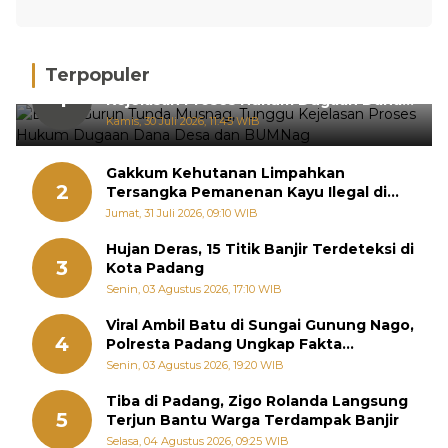
Terpopuler
BPRN Gurun Tunda Musnag, Tunggu
1
Kejelasan Proses Hukum Dugaan Dana
Desa dan BUMNag
Kamis, 30 Juli 2026, 11:45 WIB
Gakkum Kehutanan Limpahkan
2
Tersangka Pemanenan Kayu Ilegal di
Sariak Bayang ke Kejari Solok
Jumat, 31 Juli 2026, 09:10 WIB
Hujan Deras, 15 Titik Banjir Terdeteksi di
3
Kota Padang
Senin, 03 Agustus 2026, 17:10 WIB
Viral Ambil Batu di Sungai Gunung Nago,
4
Polresta Padang Ungkap Fakta
Sebenarnya
Senin, 03 Agustus 2026, 19:20 WIB
Tiba di Padang, Zigo Rolanda Langsung
5
Terjun Bantu Warga Terdampak Banjir
Selasa, 04 Agustus 2026, 09:25 WIB