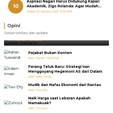
Aspirasi Nagari Harus Didukung Kajian
10
Akademik, Zigo Rolanda: Agar Mudah
Diperjuangkan di Kementerian
Selasa, 04 Agustus 2026, 15:35 WIB
Opini
Brasil Lebih Diunggulkan, tetapi Jepang Selalu
Tulisan terbaru dan update
Punya Cara Membuat Kejutan
Oleh:
Adrian Tuswandi
Pejabat Bukan Konten
Oleh: Adrian Tuswandi
Perang Teluk Baru: Strategi Iran
Menggoyang Hegemoni AS dari Dalam
Oleh: Irdam Imran
Mudik dan Nafas Ekonomi dari Rantau
Oleh: Two Efly
Naik Harga saat Lebaran Apakah
Mamakuak?
Oleh: Zuhrizul