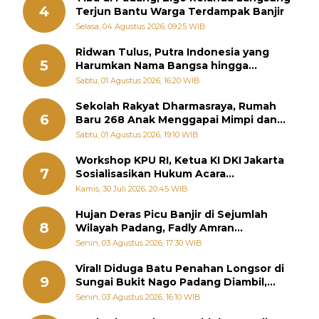
4
Terjun Bantu Warga Terdampak Banjir
Selasa, 04 Agustus 2026, 09:25 WIB
Ridwan Tulus, Putra Indonesia yang
5
Harumkan Nama Bangsa hingga
Diabadikan dalam Buku Jepang
Sabtu, 01 Agustus 2026, 16:20 WIB
Sekolah Rakyat Dharmasraya, Rumah
6
Baru 268 Anak Menggapai Mimpi dan
Memutus Rantai Kemiskinan
Sabtu, 01 Agustus 2026, 19:10 WIB
Workshop KPU RI, Ketua KI DKI Jakarta
7
Sosialisasikan Hukum Acara
Penyelesaian Sengketa Informasi Publik
Kamis, 30 Juli 2026, 20:45 WIB
Hujan Deras Picu Banjir di Sejumlah
8
Wilayah Padang, Fadly Amran
Perintahkan OPD Siaga
Senin, 03 Agustus 2026, 17:30 WIB
Viral! Diduga Batu Penahan Longsor di
9
Sungai Bukit Nago Padang Diambil,
Warga Khawatir Bencana Terulang
Senin, 03 Agustus 2026, 16:10 WIB