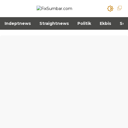
Indeptnews
Straightnews
Politik
Ekbis
Sos