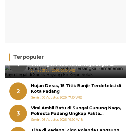
Terpopuler
Gakkum Kehutanan Limpahkan
1
Tersangka Pemanenan Kayu Ilegal di
Sariak Bayang ke Kejari Solok
Jumat, 31 Juli 2026, 09:10 WIB
Hujan Deras, 15 Titik Banjir Terdeteksi di
2
Kota Padang
Senin, 03 Agustus 2026, 17:10 WIB
Viral Ambil Batu di Sungai Gunung Nago,
3
Polresta Padang Ungkap Fakta
Sebenarnya
Senin, 03 Agustus 2026, 19:20 WIB
Tiba di Padang, Zigo Rolanda Langsung