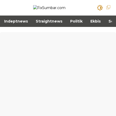
Indeptnews
Straightnews
Politik
Ekbis
Sos