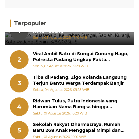
Terpopuler
Hujan Deras, 15 Titik Banjir Terdeteksi di
1
Kota Padang
Senin, 03 Agustus 2026, 17:10 WIB
Viral Ambil Batu di Sungai Gunung Nago,
2
Polresta Padang Ungkap Fakta
Sebenarnya
Senin, 03 Agustus 2026, 19:20 WIB
Tiba di Padang, Zigo Rolanda Langsung
3
Terjun Bantu Warga Terdampak Banjir
Selasa, 04 Agustus 2026, 09:25 WIB
Ridwan Tulus, Putra Indonesia yang
4
Harumkan Nama Bangsa hingga
Diabadikan dalam Buku Jepang
Sabtu, 01 Agustus 2026, 16:20 WIB
Sekolah Rakyat Dharmasraya, Rumah
5
Baru 268 Anak Menggapai Mimpi dan
Memutus Rantai Kemiskinan
Sabtu, 01 Agustus 2026, 19:10 WIB