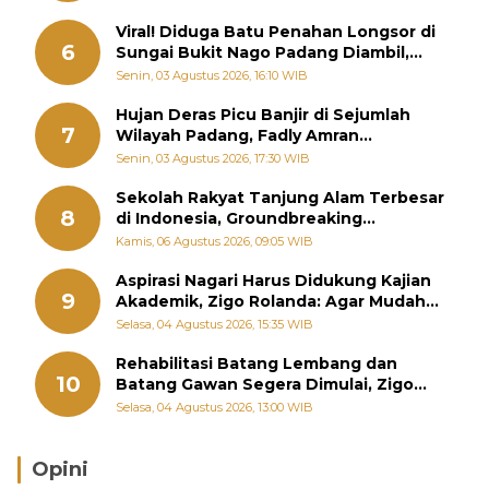
Viral! Diduga Batu Penahan Longsor di
6
Sungai Bukit Nago Padang Diambil,
Warga Khawatir Bencana Terulang
Senin, 03 Agustus 2026, 16:10 WIB
Hujan Deras Picu Banjir di Sejumlah
7
Wilayah Padang, Fadly Amran
Perintahkan OPD Siaga
Senin, 03 Agustus 2026, 17:30 WIB
Sekolah Rakyat Tanjung Alam Terbesar
8
di Indonesia, Groundbreaking
September
Kamis, 06 Agustus 2026, 09:05 WIB
Aspirasi Nagari Harus Didukung Kajian
9
Akademik, Zigo Rolanda: Agar Mudah
Diperjuangkan di Kementerian
Selasa, 04 Agustus 2026, 15:35 WIB
Rehabilitasi Batang Lembang dan
10
Batang Gawan Segera Dimulai, Zigo
Rolanda Pastikan Proyek Berjalan
Selasa, 04 Agustus 2026, 13:00 WIB
Opini
Brasil Lebih Diunggulkan, tetapi Jepang Selalu