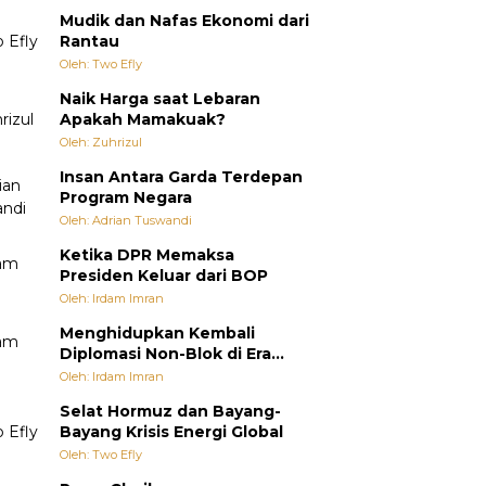
Mudik dan Nafas Ekonomi dari
Rantau
Oleh: Two Efly
Naik Harga saat Lebaran
Apakah Mamakuak?
Oleh: Zuhrizul
Insan Antara Garda Terdepan
Program Negara
Oleh: Adrian Tuswandi
Ketika DPR Memaksa
Presiden Keluar dari BOP
Oleh: Irdam Imran
Menghidupkan Kembali
Diplomasi Non-Blok di Era
Multipolar
Oleh: Irdam Imran
Selat Hormuz dan Bayang-
Bayang Krisis Energi Global
Oleh: Two Efly