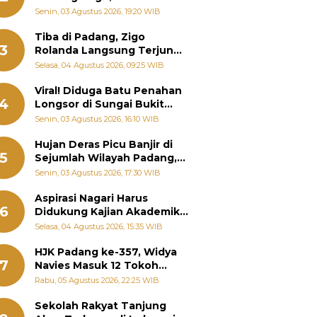
Padang Ungkap Fakta
Senin, 03 Agustus 2026, 19:20 WIB
Sebenarnya
Tiba di Padang, Zigo
3
Rolanda Langsung Terjun
Bantu Warga Terdampak
Selasa, 04 Agustus 2026, 09:25 WIB
Banjir
Viral! Diduga Batu Penahan
4
Longsor di Sungai Bukit
Nago Padang Diambil, Warga
Senin, 03 Agustus 2026, 16:10 WIB
Khawatir Bencana Terulang
Hujan Deras Picu Banjir di
5
Sejumlah Wilayah Padang,
Fadly Amran Perintahkan
Senin, 03 Agustus 2026, 17:30 WIB
OPD Siaga
Aspirasi Nagari Harus
6
Didukung Kajian Akademik,
Zigo Rolanda: Agar Mudah
Selasa, 04 Agustus 2026, 15:35 WIB
Diperjuangkan di
Kementerian
HJK Padang ke-357, Widya
7
Navies Masuk 12 Tokoh
Masyarakat Penerima
Rabu, 05 Agustus 2026, 22:25 WIB
Penghargaan Pemko
Padang
Sekolah Rakyat Tanjung