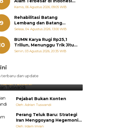
8
Alam Terbesar di Indonesia,
Groundbreaking September
Kamis, 06 Agustus 2026, 09:05 WIB
Rehabilitasi Batang
9
Lembang dan Batang
Gawan Segera Dimulai, Zigo
Selasa, 04 Agustus 2026, 13:00 WIB
Rolanda Pastikan Proyek
Berjalan
BUMN Karya Rugi Rp25,1
10
Triliun, Menunggu Trik Jitu
Bos Danantara
Senin, 03 Agustus 2026, 20:35 WIB
ini
sil Lebih Diunggulkan, tetapi
n terbaru dan update
pang Selalu Punya Cara Membuat
jutan
:
Adrian Tuswandi
Pejabat Bukan Konten
Oleh: Adrian Tuswandi
Perang Teluk Baru: Strategi
Iran Menggoyang Hegemoni
AS dari Dalam
Oleh: Irdam Imran