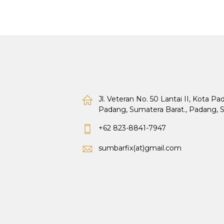
Jl. Veteran No. 50 Lantai II, Kota P
Padang, Sumatera Barat., Padang, 
+62 823-8841-7947
sumbarfix(at)gmail.com