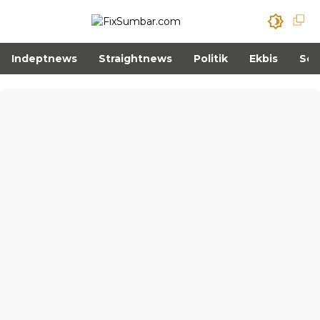
Indeptnews
Straightnews
Politik
Ekbis
Sos