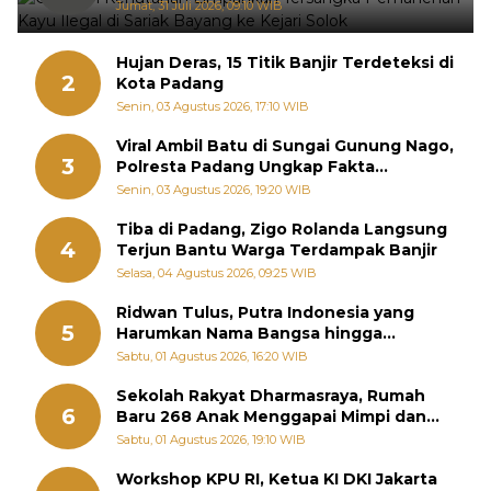
Sariak Bayang ke Kejari Solok
Jumat, 31 Juli 2026, 09:10 WIB
Hujan Deras, 15 Titik Banjir Terdeteksi di
2
Kota Padang
Senin, 03 Agustus 2026, 17:10 WIB
Viral Ambil Batu di Sungai Gunung Nago,
3
Polresta Padang Ungkap Fakta
Sebenarnya
Senin, 03 Agustus 2026, 19:20 WIB
Tiba di Padang, Zigo Rolanda Langsung
4
Terjun Bantu Warga Terdampak Banjir
Selasa, 04 Agustus 2026, 09:25 WIB
Ridwan Tulus, Putra Indonesia yang
5
Harumkan Nama Bangsa hingga
Diabadikan dalam Buku Jepang
Sabtu, 01 Agustus 2026, 16:20 WIB
Sekolah Rakyat Dharmasraya, Rumah
6
Baru 268 Anak Menggapai Mimpi dan
Memutus Rantai Kemiskinan
Sabtu, 01 Agustus 2026, 19:10 WIB
Workshop KPU RI, Ketua KI DKI Jakarta