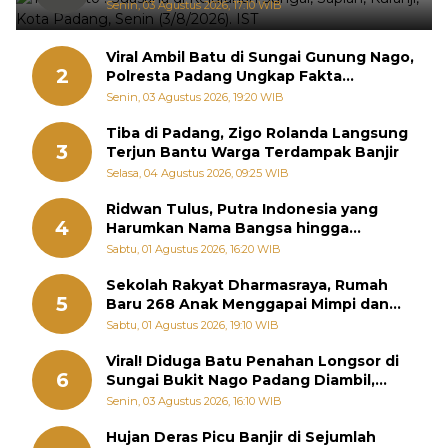
Senin, 03 Agustus 2026, 17:10 WIB
Viral Ambil Batu di Sungai Gunung Nago,
2
Polresta Padang Ungkap Fakta
Sebenarnya
Senin, 03 Agustus 2026, 19:20 WIB
Tiba di Padang, Zigo Rolanda Langsung
3
Terjun Bantu Warga Terdampak Banjir
Selasa, 04 Agustus 2026, 09:25 WIB
Ridwan Tulus, Putra Indonesia yang
4
Harumkan Nama Bangsa hingga
Diabadikan dalam Buku Jepang
Sabtu, 01 Agustus 2026, 16:20 WIB
Sekolah Rakyat Dharmasraya, Rumah
5
Baru 268 Anak Menggapai Mimpi dan
Memutus Rantai Kemiskinan
Sabtu, 01 Agustus 2026, 19:10 WIB
Viral! Diduga Batu Penahan Longsor di
6
Sungai Bukit Nago Padang Diambil,
Warga Khawatir Bencana Terulang
Senin, 03 Agustus 2026, 16:10 WIB
Hujan Deras Picu Banjir di Sejumlah