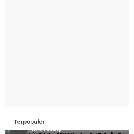
Terpopuler
Hujan Deras, 15 Titik Banjir Terdeteksi di
1
Kota Padang