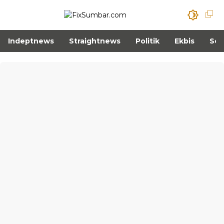
Indeptnews
Straightnews
Politik
Ekbis
Sos