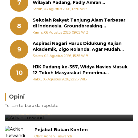
7
Wilayah Padang, Fadly Amran
Perintahkan OPD Siaga
Senin, 03 Agustus 2026, 17:30 WIB
Sekolah Rakyat Tanjung Alam Terbesar
8
di Indonesia, Groundbreaking
September
Kamis, 06 Agustus 2026, 09:05 WIB
Aspirasi Nagari Harus Didukung Kajian
9
Akademik, Zigo Rolanda: Agar Mudah
Diperjuangkan di Kementerian
Selasa, 04 Agustus 2026, 15:35 WIB
HJK Padang ke-357, Widya Navies Masuk
10
12 Tokoh Masyarakat Penerima
Penghargaan Pemko Padang
Rabu, 05 Agustus 2026, 22:25 WIB
Opini
Brasil Lebih Diunggulkan, tetapi Jepang Selalu
Tulisan terbaru dan update
Punya Cara Membuat Kejutan
Oleh:
Adrian Tuswandi
Pejabat Bukan Konten
Oleh: Adrian Tuswandi