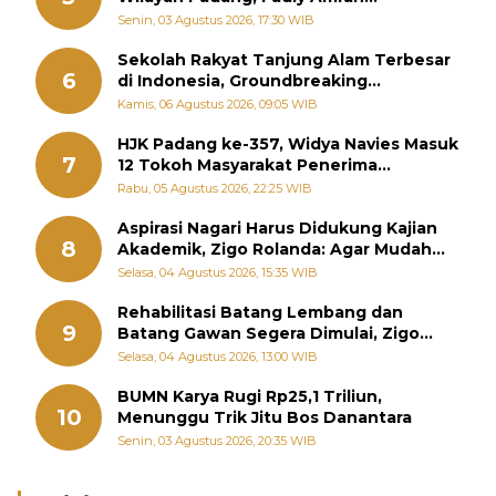
Perintahkan OPD Siaga
Senin, 03 Agustus 2026, 17:30 WIB
Sekolah Rakyat Tanjung Alam Terbesar
6
di Indonesia, Groundbreaking
September
Kamis, 06 Agustus 2026, 09:05 WIB
HJK Padang ke-357, Widya Navies Masuk
7
12 Tokoh Masyarakat Penerima
Penghargaan Pemko Padang
Rabu, 05 Agustus 2026, 22:25 WIB
Aspirasi Nagari Harus Didukung Kajian
8
Akademik, Zigo Rolanda: Agar Mudah
Diperjuangkan di Kementerian
Selasa, 04 Agustus 2026, 15:35 WIB
Rehabilitasi Batang Lembang dan
9
Batang Gawan Segera Dimulai, Zigo
Rolanda Pastikan Proyek Berjalan
Selasa, 04 Agustus 2026, 13:00 WIB
BUMN Karya Rugi Rp25,1 Triliun,
10
Menunggu Trik Jitu Bos Danantara
Senin, 03 Agustus 2026, 20:35 WIB