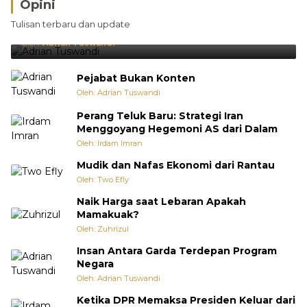
Opini
Brasil Lebih Diunggulkan, tetapi Jepang Selalu
Tulisan terbaru dan update
Punya Cara Membuat Kejutan
Oleh:
Adrian Tuswandi
Pejabat Bukan Konten
Oleh: Adrian Tuswandi
Perang Teluk Baru: Strategi Iran
Menggoyang Hegemoni AS dari Dalam
Oleh: Irdam Imran
Mudik dan Nafas Ekonomi dari Rantau
Oleh: Two Efly
Naik Harga saat Lebaran Apakah
Mamakuak?
Oleh: Zuhrizul
Insan Antara Garda Terdepan Program
Negara
Oleh: Adrian Tuswandi
Ketika DPR Memaksa Presiden Keluar dari