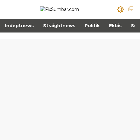
Indeptnews
Straightnews
Politik
Ekbis
Sos