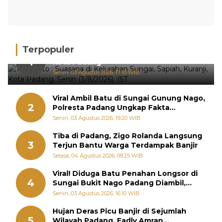
Terpopuler
Hujan Deras, 15 Titik Banjir Terdeteksi di
1
Kota Padang
Senin, 03 Agustus 2026, 17:10 WIB
Viral Ambil Batu di Sungai Gunung Nago,
2
Polresta Padang Ungkap Fakta
Sebenarnya
Senin, 03 Agustus 2026, 19:20 WIB
Tiba di Padang, Zigo Rolanda Langsung
3
Terjun Bantu Warga Terdampak Banjir
Selasa, 04 Agustus 2026, 09:25 WIB
Viral! Diduga Batu Penahan Longsor di
4
Sungai Bukit Nago Padang Diambil,
Warga Khawatir Bencana Terulang
Senin, 03 Agustus 2026, 16:10 WIB
Hujan Deras Picu Banjir di Sejumlah
5
Wilayah Padang, Fadly Amran