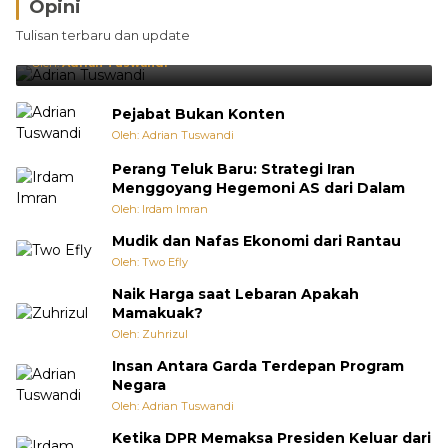
Opini
Brasil Lebih Diunggulkan, tetapi Jepang Selalu
Tulisan terbaru dan update
Punya Cara Membuat Kejutan
Oleh:
Adrian Tuswandi
Pejabat Bukan Konten
Oleh: Adrian Tuswandi
Perang Teluk Baru: Strategi Iran
Menggoyang Hegemoni AS dari Dalam
Oleh: Irdam Imran
Mudik dan Nafas Ekonomi dari Rantau
Oleh: Two Efly
Naik Harga saat Lebaran Apakah
Mamakuak?
Oleh: Zuhrizul
Insan Antara Garda Terdepan Program
Negara
Oleh: Adrian Tuswandi
Ketika DPR Memaksa Presiden Keluar dari