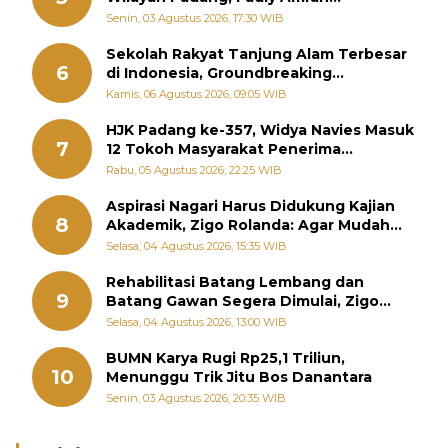
Perintahkan OPD Siaga
Senin, 03 Agustus 2026, 17:30 WIB
Sekolah Rakyat Tanjung Alam Terbesar
6
di Indonesia, Groundbreaking
September
Kamis, 06 Agustus 2026, 09:05 WIB
HJK Padang ke-357, Widya Navies Masuk
7
12 Tokoh Masyarakat Penerima
Penghargaan Pemko Padang
Rabu, 05 Agustus 2026, 22:25 WIB
Aspirasi Nagari Harus Didukung Kajian
8
Akademik, Zigo Rolanda: Agar Mudah
Diperjuangkan di Kementerian
Selasa, 04 Agustus 2026, 15:35 WIB
Rehabilitasi Batang Lembang dan
9
Batang Gawan Segera Dimulai, Zigo
Rolanda Pastikan Proyek Berjalan
Selasa, 04 Agustus 2026, 13:00 WIB
BUMN Karya Rugi Rp25,1 Triliun,
10
Menunggu Trik Jitu Bos Danantara
Senin, 03 Agustus 2026, 20:35 WIB