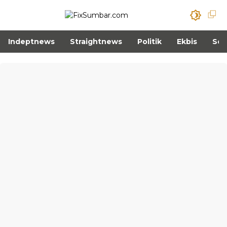
Indeptnews
Straightnews
Politik
Ekbis
Sos