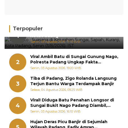
Terpopuler
Hujan Deras, 15 Titik Banjir Terdeteksi di
1
Kota Padang
Senin, 03 Agustus 2026, 17:10 WIB
Viral Ambil Batu di Sungai Gunung Nago,
2
Polresta Padang Ungkap Fakta
Sebenarnya
Senin, 03 Agustus 2026, 19:20 WIB
Tiba di Padang, Zigo Rolanda Langsung
3
Terjun Bantu Warga Terdampak Banjir
Selasa, 04 Agustus 2026, 09:25 WIB
Viral! Diduga Batu Penahan Longsor di
4
Sungai Bukit Nago Padang Diambil,
Warga Khawatir Bencana Terulang
Senin, 03 Agustus 2026, 16:10 WIB
Hujan Deras Picu Banjir di Sejumlah
5
Wilayah Padang, Fadly Amran