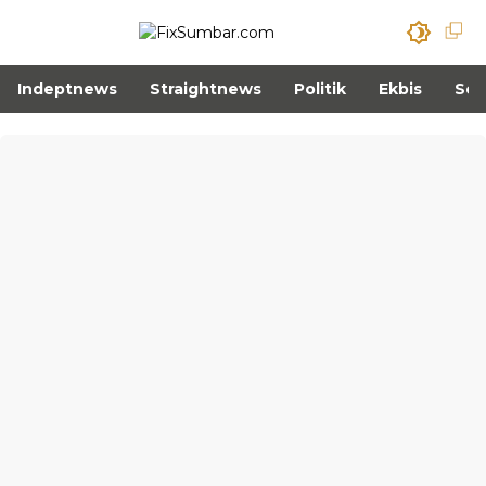
Indeptnews
Straightnews
Politik
Ekbis
Sos