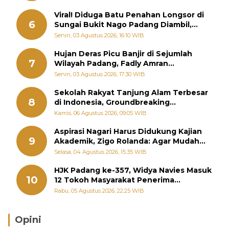
Viral! Diduga Batu Penahan Longsor di
6
Sungai Bukit Nago Padang Diambil,
Warga Khawatir Bencana Terulang
Senin, 03 Agustus 2026, 16:10 WIB
Hujan Deras Picu Banjir di Sejumlah
7
Wilayah Padang, Fadly Amran
Perintahkan OPD Siaga
Senin, 03 Agustus 2026, 17:30 WIB
Sekolah Rakyat Tanjung Alam Terbesar
8
di Indonesia, Groundbreaking
September
Kamis, 06 Agustus 2026, 09:05 WIB
Aspirasi Nagari Harus Didukung Kajian
9
Akademik, Zigo Rolanda: Agar Mudah
Diperjuangkan di Kementerian
Selasa, 04 Agustus 2026, 15:35 WIB
HJK Padang ke-357, Widya Navies Masuk
10
12 Tokoh Masyarakat Penerima
Penghargaan Pemko Padang
Rabu, 05 Agustus 2026, 22:25 WIB
Opini
Brasil Lebih Diunggulkan, tetapi Jepang Selalu