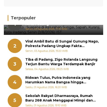
Terpopuler
Hujan Deras, 15 Titik Banjir Terdeteksi di
1
Kota Padang
Senin, 03 Agustus 2026, 17:10 WIB
Viral Ambil Batu di Sungai Gunung Nago,
2
Polresta Padang Ungkap Fakta
Sebenarnya
Senin, 03 Agustus 2026, 19:20 WIB
Tiba di Padang, Zigo Rolanda Langsung
3
Terjun Bantu Warga Terdampak Banjir
Selasa, 04 Agustus 2026, 09:25 WIB
Ridwan Tulus, Putra Indonesia yang
4
Harumkan Nama Bangsa hingga
Diabadikan dalam Buku Jepang
Sabtu, 01 Agustus 2026, 16:20 WIB
Sekolah Rakyat Dharmasraya, Rumah
5
Baru 268 Anak Menggapai Mimpi dan
Memutus Rantai Kemiskinan
Sabtu, 01 Agustus 2026, 19:10 WIB