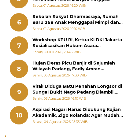
Diabadikan dalam Buku Jepang
Sabtu, 01 Agustus 2026, 16:20 WIB
Sekolah Rakyat Dharmasraya, Rumah
6
Baru 268 Anak Menggapai Mimpi dan
Memutus Rantai Kemiskinan
Sabtu, 01 Agustus 2026, 19:10 WIB
Workshop KPU RI, Ketua KI DKI Jakarta
7
Sosialisasikan Hukum Acara
Penyelesaian Sengketa Informasi Publik
Kamis, 30 Juli 2026, 20:45 WIB
Hujan Deras Picu Banjir di Sejumlah
8
Wilayah Padang, Fadly Amran
Perintahkan OPD Siaga
Senin, 03 Agustus 2026, 17:30 WIB
Viral! Diduga Batu Penahan Longsor di
9
Sungai Bukit Nago Padang Diambil,
Warga Khawatir Bencana Terulang
Senin, 03 Agustus 2026, 16:10 WIB
Aspirasi Nagari Harus Didukung Kajian
10
Akademik, Zigo Rolanda: Agar Mudah
Diperjuangkan di Kementerian
Selasa, 04 Agustus 2026, 15:35 WIB