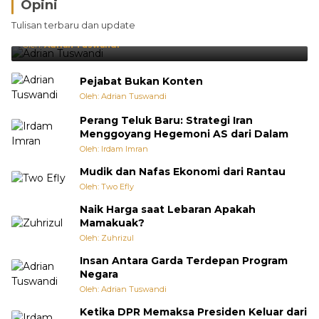
Opini
Brasil Lebih Diunggulkan, tetapi Jepang Selalu
Tulisan terbaru dan update
Punya Cara Membuat Kejutan
Oleh:
Adrian Tuswandi
Pejabat Bukan Konten
Oleh: Adrian Tuswandi
Perang Teluk Baru: Strategi Iran
Menggoyang Hegemoni AS dari Dalam
Oleh: Irdam Imran
Mudik dan Nafas Ekonomi dari Rantau
Oleh: Two Efly
Naik Harga saat Lebaran Apakah
Mamakuak?
Oleh: Zuhrizul
Insan Antara Garda Terdepan Program
Negara
Oleh: Adrian Tuswandi
Ketika DPR Memaksa Presiden Keluar dari