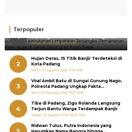
Terpopuler
Gakkum Kehutanan Limpahkan
1
Tersangka Pemanenan Kayu Ilegal di
Sariak Bayang ke Kejari Solok
Jumat, 31 Juli 2026, 09:10 WIB
Hujan Deras, 15 Titik Banjir Terdeteksi di
2
Kota Padang
Senin, 03 Agustus 2026, 17:10 WIB
Viral Ambil Batu di Sungai Gunung Nago,
3
Polresta Padang Ungkap Fakta
Sebenarnya
Senin, 03 Agustus 2026, 19:20 WIB
Tiba di Padang, Zigo Rolanda Langsung
4
Terjun Bantu Warga Terdampak Banjir
Selasa, 04 Agustus 2026, 09:25 WIB
Ridwan Tulus, Putra Indonesia yang
5
Harumkan Nama Bangsa hingga