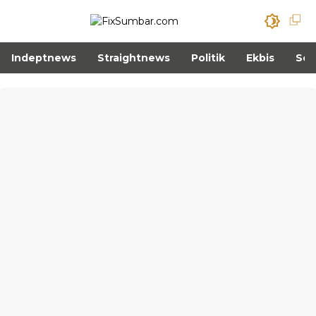
Indeptnews
Straightnews
Politik
Ekbis
Sos