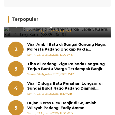
Terpopuler
Hujan Deras, 15 Titik Banjir Terdeteksi di
1
Kota Padang
Senin, 03 Agustus 2026, 17:10 WIB
Viral Ambil Batu di Sungai Gunung Nago,
2
Polresta Padang Ungkap Fakta
Sebenarnya
Senin, 03 Agustus 2026, 19:20 WIB
Tiba di Padang, Zigo Rolanda Langsung
3
Terjun Bantu Warga Terdampak Banjir
Selasa, 04 Agustus 2026, 09:25 WIB
Viral! Diduga Batu Penahan Longsor di
4
Sungai Bukit Nago Padang Diambil,
Warga Khawatir Bencana Terulang
Senin, 03 Agustus 2026, 16:10 WIB
Hujan Deras Picu Banjir di Sejumlah
5
Wilayah Padang, Fadly Amran
Perintahkan OPD Siaga
Senin, 03 Agustus 2026, 17:30 WIB