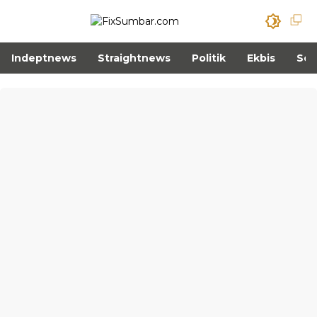
Indeptnews
Straightnews
Politik
Ekbis
Sos