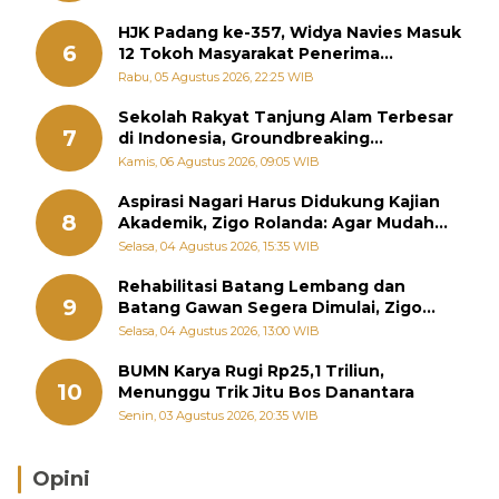
HJK Padang ke-357, Widya Navies Masuk
6
12 Tokoh Masyarakat Penerima
Penghargaan Pemko Padang
Rabu, 05 Agustus 2026, 22:25 WIB
Sekolah Rakyat Tanjung Alam Terbesar
7
di Indonesia, Groundbreaking
September
Kamis, 06 Agustus 2026, 09:05 WIB
Aspirasi Nagari Harus Didukung Kajian
8
Akademik, Zigo Rolanda: Agar Mudah
Diperjuangkan di Kementerian
Selasa, 04 Agustus 2026, 15:35 WIB
Rehabilitasi Batang Lembang dan
9
Batang Gawan Segera Dimulai, Zigo
Rolanda Pastikan Proyek Berjalan
Selasa, 04 Agustus 2026, 13:00 WIB
BUMN Karya Rugi Rp25,1 Triliun,
10
Menunggu Trik Jitu Bos Danantara
Senin, 03 Agustus 2026, 20:35 WIB
Opini
Brasil Lebih Diunggulkan, tetapi Jepang Selalu