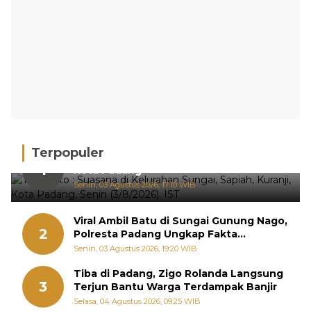
Terpopuler
Hujan Deras, 15 Titik Banjir Terdeteksi di
1
Kota Padang
Senin, 03 Agustus 2026, 17:10 WIB
Viral Ambil Batu di Sungai Gunung Nago,
2
Polresta Padang Ungkap Fakta
Sebenarnya
Senin, 03 Agustus 2026, 19:20 WIB
Tiba di Padang, Zigo Rolanda Langsung
3
Terjun Bantu Warga Terdampak Banjir
Selasa, 04 Agustus 2026, 09:25 WIB