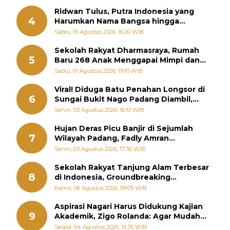
Ridwan Tulus, Putra Indonesia yang
4
Harumkan Nama Bangsa hingga
Diabadikan dalam Buku Jepang
Sabtu, 01 Agustus 2026, 16:20 WIB
Sekolah Rakyat Dharmasraya, Rumah
5
Baru 268 Anak Menggapai Mimpi dan
Memutus Rantai Kemiskinan
Sabtu, 01 Agustus 2026, 19:10 WIB
Viral! Diduga Batu Penahan Longsor di
6
Sungai Bukit Nago Padang Diambil,
Warga Khawatir Bencana Terulang
Senin, 03 Agustus 2026, 16:10 WIB
Hujan Deras Picu Banjir di Sejumlah
7
Wilayah Padang, Fadly Amran
Perintahkan OPD Siaga
Senin, 03 Agustus 2026, 17:30 WIB
Sekolah Rakyat Tanjung Alam Terbesar
8
di Indonesia, Groundbreaking
September
Kamis, 06 Agustus 2026, 09:05 WIB
Aspirasi Nagari Harus Didukung Kajian
9
Akademik, Zigo Rolanda: Agar Mudah
Diperjuangkan di Kementerian
Selasa, 04 Agustus 2026, 15:35 WIB