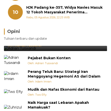
HJK Padang ke-357, Widya Navies Masuk
10
12 Tokoh Masyarakat Penerima
Penghargaan Pemko Padang
Rabu, 05 Agustus 2026, 22:25 WIB
Opini
Brasil Lebih Diunggulkan, tetapi Jepang Selalu
Tulisan terbaru dan update
Punya Cara Membuat Kejutan
Oleh:
Adrian Tuswandi
Pejabat Bukan Konten
Oleh: Adrian Tuswandi
Perang Teluk Baru: Strategi Iran
Menggoyang Hegemoni AS dari Dalam
Oleh: Irdam Imran
Mudik dan Nafas Ekonomi dari Rantau
Oleh: Two Efly
Naik Harga saat Lebaran Apakah
Mamakuak?