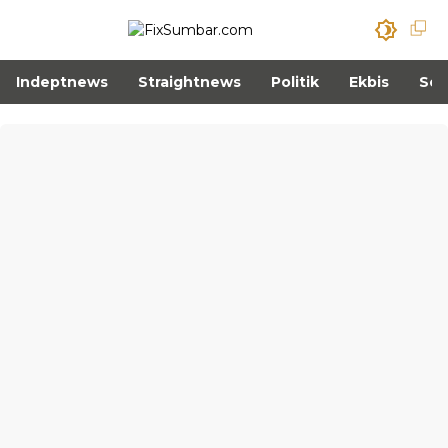
Indeptnews
Straightnews
Politik
Ekbis
Sos