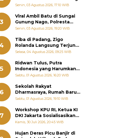
Senin, 03 Agustus 2026, 17:10 WIB
Viral Ambil Batu di Sungai
3
Gunung Nago, Polresta
Padang Ungkap Fakta
Senin, 03 Agustus 2026, 19:20 WIB
Sebenarnya
Tiba di Padang, Zigo
4
Rolanda Langsung Terjun
Bantu Warga Terdampak
Selasa, 04 Agustus 2026, 09:25 WIB
Banjir
Ridwan Tulus, Putra
5
Indonesia yang Harumkan
Nama Bangsa hingga
Sabtu, 01 Agustus 2026, 16:20 WIB
Diabadikan dalam Buku
Jepang
Sekolah Rakyat
6
Dharmasraya, Rumah Baru
268 Anak Menggapai Mimpi
Sabtu, 01 Agustus 2026, 19:10 WIB
dan Memutus Rantai
Kemiskinan
Workshop KPU RI, Ketua KI
7
DKI Jakarta Sosialisasikan
Hukum Acara Penyelesaian
Kamis, 30 Juli 2026, 20:45 WIB
Sengketa Informasi Publik
Hujan Deras Picu Banjir di