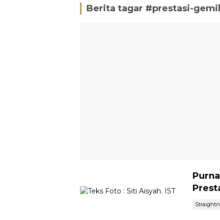
Berita tagar #
prestasi-gemi
Purna
Prest
Straight