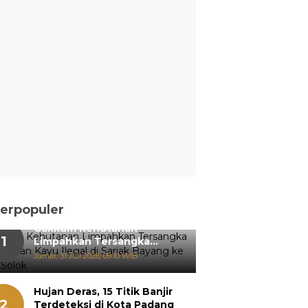
erpopuler
Gakkum Kehutanan
1
Limpahkan Tersangka
Pemanenan Kayu Ilegal di
Jumat, 31 Juli 2026, 09:10 WIB
Sariak Bayang ke Kejari
Solok
Hujan Deras, 15 Titik Banjir
2
Terdeteksi di Kota Padang