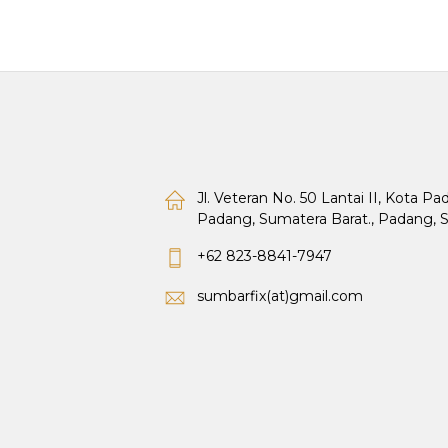
Jl. Veteran No. 50 Lantai II, Kota P
Padang, Sumatera Barat., Padang, 
+62 823-8841-7947
sumbarfix(at)gmail.com