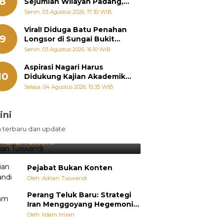
8
Sejumlah Wilayah Padang,
Fadly Amran Perintahkan
Senin, 03 Agustus 2026, 17:30 WIB
OPD Siaga
Viral! Diduga Batu Penahan
9
Longsor di Sungai Bukit
Nago Padang Diambil, Warga
Senin, 03 Agustus 2026, 16:10 WIB
Khawatir Bencana Terulang
Aspirasi Nagari Harus
10
Didukung Kajian Akademik,
Zigo Rolanda: Agar Mudah
Selasa, 04 Agustus 2026, 15:35 WIB
Diperjuangkan di
Kementerian
ini
sil Lebih Diunggulkan, tetapi
n terbaru dan update
pang Selalu Punya Cara Membuat
jutan
:
Adrian Tuswandi
Pejabat Bukan Konten
Oleh: Adrian Tuswandi
Perang Teluk Baru: Strategi
Iran Menggoyang Hegemoni
AS dari Dalam
Oleh: Irdam Imran