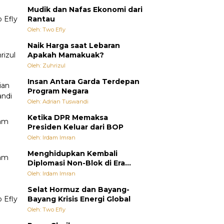
Mudik dan Nafas Ekonomi dari
Rantau
Oleh: Two Efly
Naik Harga saat Lebaran
Apakah Mamakuak?
Oleh: Zuhrizul
Insan Antara Garda Terdepan
Program Negara
Oleh: Adrian Tuswandi
Ketika DPR Memaksa
Presiden Keluar dari BOP
Oleh: Irdam Imran
Menghidupkan Kembali
Diplomasi Non-Blok di Era
Multipolar
Oleh: Irdam Imran
Selat Hormuz dan Bayang-
Bayang Krisis Energi Global
Oleh: Two Efly