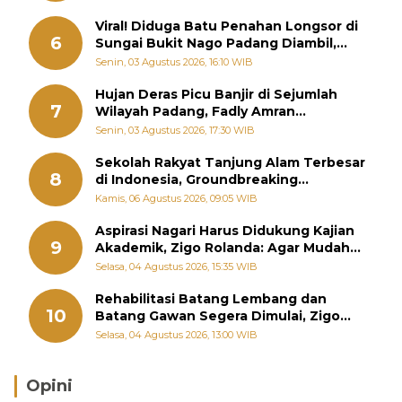
Viral! Diduga Batu Penahan Longsor di
6
Sungai Bukit Nago Padang Diambil,
Warga Khawatir Bencana Terulang
Senin, 03 Agustus 2026, 16:10 WIB
Hujan Deras Picu Banjir di Sejumlah
7
Wilayah Padang, Fadly Amran
Perintahkan OPD Siaga
Senin, 03 Agustus 2026, 17:30 WIB
Sekolah Rakyat Tanjung Alam Terbesar
8
di Indonesia, Groundbreaking
September
Kamis, 06 Agustus 2026, 09:05 WIB
Aspirasi Nagari Harus Didukung Kajian
9
Akademik, Zigo Rolanda: Agar Mudah
Diperjuangkan di Kementerian
Selasa, 04 Agustus 2026, 15:35 WIB
Rehabilitasi Batang Lembang dan
10
Batang Gawan Segera Dimulai, Zigo
Rolanda Pastikan Proyek Berjalan
Selasa, 04 Agustus 2026, 13:00 WIB
Opini
Brasil Lebih Diunggulkan, tetapi Jepang Selalu