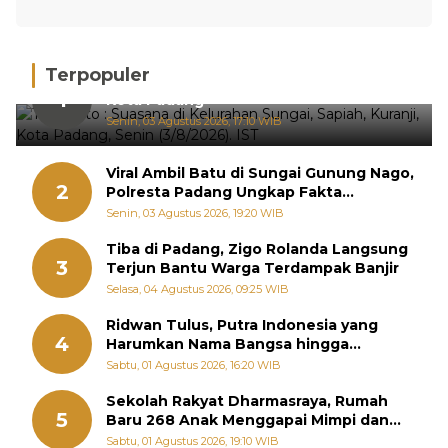
Terpopuler
Hujan Deras, 15 Titik Banjir Terdeteksi di
1
Kota Padang
Senin, 03 Agustus 2026, 17:10 WIB
Viral Ambil Batu di Sungai Gunung Nago,
2
Polresta Padang Ungkap Fakta
Sebenarnya
Senin, 03 Agustus 2026, 19:20 WIB
Tiba di Padang, Zigo Rolanda Langsung
3
Terjun Bantu Warga Terdampak Banjir
Selasa, 04 Agustus 2026, 09:25 WIB
Ridwan Tulus, Putra Indonesia yang
4
Harumkan Nama Bangsa hingga
Diabadikan dalam Buku Jepang
Sabtu, 01 Agustus 2026, 16:20 WIB
Sekolah Rakyat Dharmasraya, Rumah
5
Baru 268 Anak Menggapai Mimpi dan
Memutus Rantai Kemiskinan
Sabtu, 01 Agustus 2026, 19:10 WIB