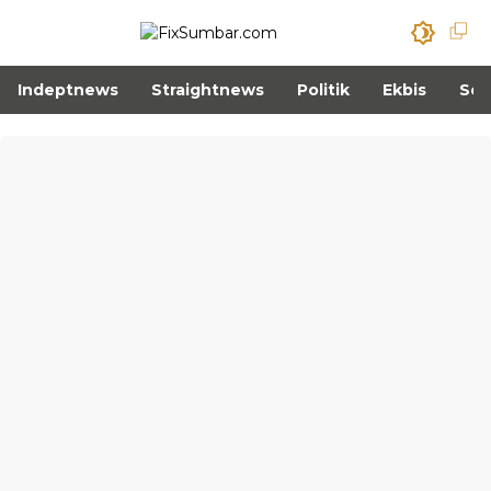
Indeptnews
Straightnews
Politik
Ekbis
Sos