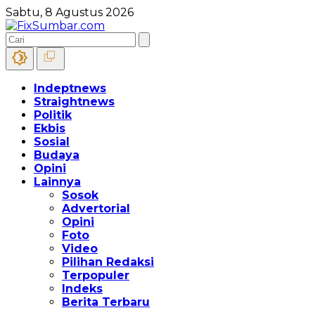
Sabtu, 8 Agustus 2026
Indeptnews
Straightnews
Politik
Ekbis
Sosial
Budaya
Opini
Lainnya
Sosok
Advertorial
Opini
Foto
Video
Pilihan Redaksi
Terpopuler
Indeks
Berita Terbaru