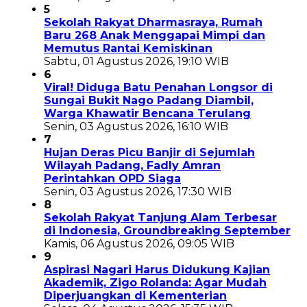
5
Sekolah Rakyat Dharmasraya, Rumah
Baru 268 Anak Menggapai Mimpi dan
Memutus Rantai Kemiskinan
Sabtu, 01 Agustus 2026, 19:10 WIB
6
Viral! Diduga Batu Penahan Longsor di
Sungai Bukit Nago Padang Diambil,
Warga Khawatir Bencana Terulang
Senin, 03 Agustus 2026, 16:10 WIB
7
Hujan Deras Picu Banjir di Sejumlah
Wilayah Padang, Fadly Amran
Perintahkan OPD Siaga
Senin, 03 Agustus 2026, 17:30 WIB
8
Sekolah Rakyat Tanjung Alam Terbesar
di Indonesia, Groundbreaking September
Kamis, 06 Agustus 2026, 09:05 WIB
9
Aspirasi Nagari Harus Didukung Kajian
Akademik, Zigo Rolanda: Agar Mudah
Diperjuangkan di Kementerian