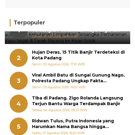
Terpopuler
Gakkum Kehutanan Limpahkan
1
Tersangka Pemanenan Kayu Ilegal di
Sariak Bayang ke Kejari Solok
Jumat, 31 Juli 2026, 09:10 WIB
Hujan Deras, 15 Titik Banjir Terdeteksi di
2
Kota Padang
Senin, 03 Agustus 2026, 17:10 WIB
Viral Ambil Batu di Sungai Gunung Nago,
3
Polresta Padang Ungkap Fakta
Sebenarnya
Senin, 03 Agustus 2026, 19:20 WIB
Tiba di Padang, Zigo Rolanda Langsung
4
Terjun Bantu Warga Terdampak Banjir
Selasa, 04 Agustus 2026, 09:25 WIB
Ridwan Tulus, Putra Indonesia yang
5
Harumkan Nama Bangsa hingga
Diabadikan dalam Buku Jepang
Sabtu, 01 Agustus 2026, 16:20 WIB