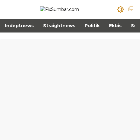
Indeptnews
Straightnews
Politik
Ekbis
Sos