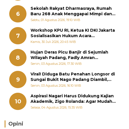
Sekolah Rakyat Dharmasraya, Rumah
6
Baru 268 Anak Menggapai Mimpi dan
Memutus Rantai Kemiskinan
Sabtu, 01 Agustus 2026, 19:10 WIB
Workshop KPU RI, Ketua KI DKI Jakarta
7
Sosialisasikan Hukum Acara
Penyelesaian Sengketa Informasi Publik
Kamis, 30 Juli 2026, 20:45 WIB
Hujan Deras Picu Banjir di Sejumlah
8
Wilayah Padang, Fadly Amran
Perintahkan OPD Siaga
Senin, 03 Agustus 2026, 17:30 WIB
Viral! Diduga Batu Penahan Longsor di
9
Sungai Bukit Nago Padang Diambil,
Warga Khawatir Bencana Terulang
Senin, 03 Agustus 2026, 16:10 WIB
Aspirasi Nagari Harus Didukung Kajian
10
Akademik, Zigo Rolanda: Agar Mudah
Diperjuangkan di Kementerian
Selasa, 04 Agustus 2026, 15:35 WIB
Opini
Brasil Lebih Diunggulkan, tetapi Jepang Selalu