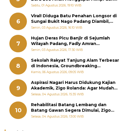
Memutus Rantai Kemiskinan
Sabtu, 01 Agustus 2026, 19:10 WIB
Viral! Diduga Batu Penahan Longsor di
6
Sungai Bukit Nago Padang Diambil,
Warga Khawatir Bencana Terulang
Senin, 03 Agustus 2026, 16:10 WIB
Hujan Deras Picu Banjir di Sejumlah
7
Wilayah Padang, Fadly Amran
Perintahkan OPD Siaga
Senin, 03 Agustus 2026, 17:30 WIB
Sekolah Rakyat Tanjung Alam Terbesar
8
di Indonesia, Groundbreaking
September
Kamis, 06 Agustus 2026, 09:05 WIB
Aspirasi Nagari Harus Didukung Kajian
9
Akademik, Zigo Rolanda: Agar Mudah
Diperjuangkan di Kementerian
Selasa, 04 Agustus 2026, 15:35 WIB
Rehabilitasi Batang Lembang dan
10
Batang Gawan Segera Dimulai, Zigo
Rolanda Pastikan Proyek Berjalan
Selasa, 04 Agustus 2026, 13:00 WIB