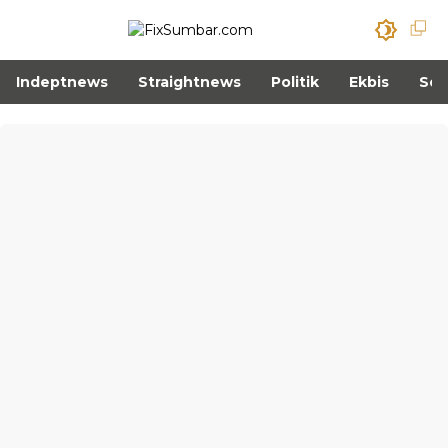
Indeptnews
Straightnews
Politik
Ekbis
Sos