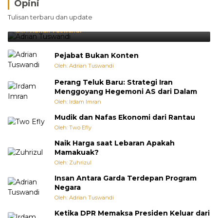
Opini
Brasil Lebih Diunggulkan, tetapi Jepang Selalu
Tulisan terbaru dan update
Punya Cara Membuat Kejutan
Oleh:
Adrian Tuswandi
Pejabat Bukan Konten
Oleh: Adrian Tuswandi
Perang Teluk Baru: Strategi Iran
Menggoyang Hegemoni AS dari Dalam
Oleh: Irdam Imran
Mudik dan Nafas Ekonomi dari Rantau
Oleh: Two Efly
Naik Harga saat Lebaran Apakah
Mamakuak?
Oleh: Zuhrizul
Insan Antara Garda Terdepan Program
Negara
Oleh: Adrian Tuswandi
Ketika DPR Memaksa Presiden Keluar dari