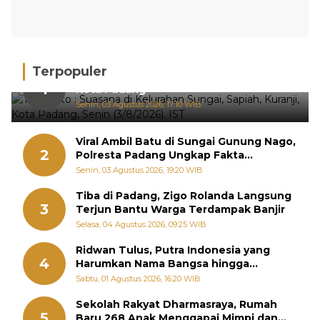
Terpopuler
Hujan Deras, 15 Titik Banjir Terdeteksi di
1
Kota Padang
Senin, 03 Agustus 2026, 17:10 WIB
Viral Ambil Batu di Sungai Gunung Nago,
2
Polresta Padang Ungkap Fakta
Sebenarnya
Senin, 03 Agustus 2026, 19:20 WIB
Tiba di Padang, Zigo Rolanda Langsung
3
Terjun Bantu Warga Terdampak Banjir
Selasa, 04 Agustus 2026, 09:25 WIB
Ridwan Tulus, Putra Indonesia yang
4
Harumkan Nama Bangsa hingga
Diabadikan dalam Buku Jepang
Sabtu, 01 Agustus 2026, 16:20 WIB
Sekolah Rakyat Dharmasraya, Rumah
5
Baru 268 Anak Menggapai Mimpi dan