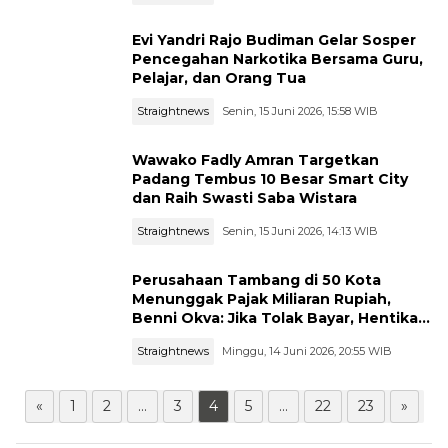
Evi Yandri Rajo Budiman Gelar Sosper
Pencegahan Narkotika Bersama Guru,
Pelajar, dan Orang Tua
Straightnews
Senin, 15 Juni 2026, 15:58 WIB
Wawako Fadly Amran Targetkan
Padang Tembus 10 Besar Smart City
dan Raih Swasti Saba Wistara
Straightnews
Senin, 15 Juni 2026, 14:13 WIB
Perusahaan Tambang di 50 Kota
Menunggak Pajak Miliaran Rupiah,
Benni Okva: Jika Tolak Bayar, Hentikan
Operasional!
Straightnews
Minggu, 14 Juni 2026, 20:55 WIB
«
1
2
...
3
4
5
...
22
23
»