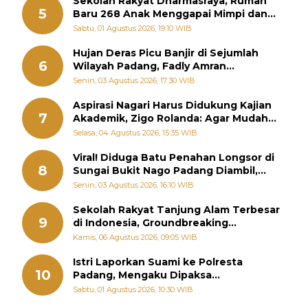
Sekolah Rakyat Dharmasraya, Rumah
5
Baru 268 Anak Menggapai Mimpi dan
Memutus Rantai Kemiskinan
Sabtu, 01 Agustus 2026, 19:10 WIB
Hujan Deras Picu Banjir di Sejumlah
6
Wilayah Padang, Fadly Amran
Perintahkan OPD Siaga
Senin, 03 Agustus 2026, 17:30 WIB
Aspirasi Nagari Harus Didukung Kajian
7
Akademik, Zigo Rolanda: Agar Mudah
Diperjuangkan di Kementerian
Selasa, 04 Agustus 2026, 15:35 WIB
Viral! Diduga Batu Penahan Longsor di
8
Sungai Bukit Nago Padang Diambil,
Warga Khawatir Bencana Terulang
Senin, 03 Agustus 2026, 16:10 WIB
Sekolah Rakyat Tanjung Alam Terbesar
9
di Indonesia, Groundbreaking
September
Kamis, 06 Agustus 2026, 09:05 WIB
Istri Laporkan Suami ke Polresta
10
Padang, Mengaku Dipaksa
Berhubungan dengan Pria Lain
Sabtu, 01 Agustus 2026, 10:30 WIB