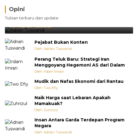
Opini
Brasil Lebih Diunggulkan, tetapi Jepang Selalu
Tulisan terbaru dan update
Punya Cara Membuat Kejutan
Oleh:
Adrian Tuswandi
Pejabat Bukan Konten
Oleh: Adrian Tuswandi
Perang Teluk Baru: Strategi Iran
Menggoyang Hegemoni AS dari Dalam
Oleh: Irdam Imran
Mudik dan Nafas Ekonomi dari Rantau
Oleh: Two Efly
Naik Harga saat Lebaran Apakah
Mamakuak?
Oleh: Zuhrizul
Insan Antara Garda Terdepan Program
Negara
Oleh: Adrian Tuswandi