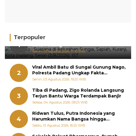
Terpopuler
Hujan Deras, 15 Titik Banjir Terdeteksi di
1
Kota Padang
Senin, 03 Agustus 2026, 17:10 WIB
Viral Ambil Batu di Sungai Gunung Nago,
2
Polresta Padang Ungkap Fakta
Sebenarnya
Senin, 03 Agustus 2026, 19:20 WIB
Tiba di Padang, Zigo Rolanda Langsung
3
Terjun Bantu Warga Terdampak Banjir
Selasa, 04 Agustus 2026, 09:25 WIB
Ridwan Tulus, Putra Indonesia yang
4
Harumkan Nama Bangsa hingga
Diabadikan dalam Buku Jepang
Sabtu, 01 Agustus 2026, 16:20 WIB