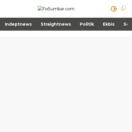
Indeptnews
Straightnews
Politik
Ekbis
Sos