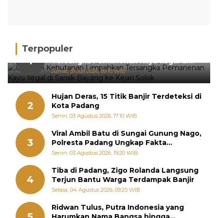
Terpopuler
Gakkum Kehutanan Limpahkan
1
Tersangka Pemanenan Kayu Ilegal di
Sariak Bayang ke Kejari Solok
Jumat, 31 Juli 2026, 09:10 WIB
Hujan Deras, 15 Titik Banjir Terdeteksi di
2
Kota Padang
Senin, 03 Agustus 2026, 17:10 WIB
Viral Ambil Batu di Sungai Gunung Nago,
3
Polresta Padang Ungkap Fakta
Sebenarnya
Senin, 03 Agustus 2026, 19:20 WIB
Tiba di Padang, Zigo Rolanda Langsung
4
Terjun Bantu Warga Terdampak Banjir
Selasa, 04 Agustus 2026, 09:25 WIB
Ridwan Tulus, Putra Indonesia yang
5
Harumkan Nama Bangsa hingga