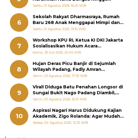
Diabadikan dalam Buku Jepang
Sabtu, 01 Agustus 2026, 16:20 WIB
Sekolah Rakyat Dharmasraya, Rumah
6
Baru 268 Anak Menggapai Mimpi dan
Memutus Rantai Kemiskinan
Sabtu, 01 Agustus 2026, 19:10 WIB
Workshop KPU RI, Ketua KI DKI Jakarta
7
Sosialisasikan Hukum Acara
Penyelesaian Sengketa Informasi Publik
Kamis, 30 Juli 2026, 20:45 WIB
Hujan Deras Picu Banjir di Sejumlah
8
Wilayah Padang, Fadly Amran
Perintahkan OPD Siaga
Senin, 03 Agustus 2026, 17:30 WIB
Viral! Diduga Batu Penahan Longsor di
9
Sungai Bukit Nago Padang Diambil,
Warga Khawatir Bencana Terulang
Senin, 03 Agustus 2026, 16:10 WIB
Aspirasi Nagari Harus Didukung Kajian
10
Akademik, Zigo Rolanda: Agar Mudah
Diperjuangkan di Kementerian
Selasa, 04 Agustus 2026, 15:35 WIB