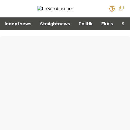
Indeptnews
Straightnews
Politik
Ekbis
Sos