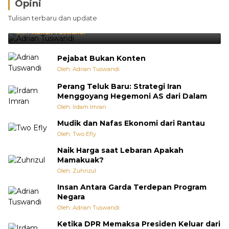
Opini
Brasil Lebih Diunggulkan, tetapi Jepang Selalu
Tulisan terbaru dan update
Punya Cara Membuat Kejutan
Oleh:
Adrian Tuswandi
Pejabat Bukan Konten
Oleh: Adrian Tuswandi
Perang Teluk Baru: Strategi Iran
Menggoyang Hegemoni AS dari Dalam
Oleh: Irdam Imran
Mudik dan Nafas Ekonomi dari Rantau
Oleh: Two Efly
Naik Harga saat Lebaran Apakah
Mamakuak?
Oleh: Zuhrizul
Insan Antara Garda Terdepan Program
Negara
Oleh: Adrian Tuswandi
Ketika DPR Memaksa Presiden Keluar dari