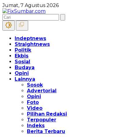
Jumat, 7 Agustus 2026
Indeptnews
Straightnews
Politik
Ekbis
Sosial
Budaya
Opini
Lainnya
Sosok
Advertorial
Opini
Foto
Video
Pilihan Redaksi
Terpopuler
Indeks
Berita Terbaru