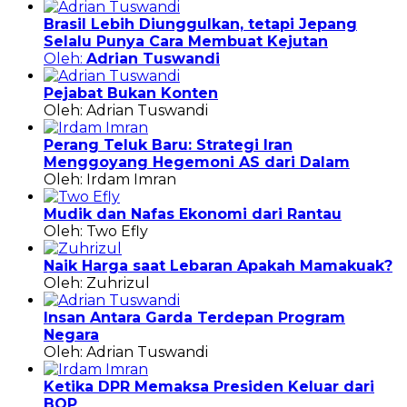
Brasil Lebih Diunggulkan, tetapi Jepang
Selalu Punya Cara Membuat Kejutan
Oleh:
Adrian Tuswandi
Pejabat Bukan Konten
Oleh: Adrian Tuswandi
Perang Teluk Baru: Strategi Iran
Menggoyang Hegemoni AS dari Dalam
Oleh: Irdam Imran
Mudik dan Nafas Ekonomi dari Rantau
Oleh: Two Efly
Naik Harga saat Lebaran Apakah Mamakuak?
Oleh: Zuhrizul
Insan Antara Garda Terdepan Program
Negara
Oleh: Adrian Tuswandi
Ketika DPR Memaksa Presiden Keluar dari
BOP