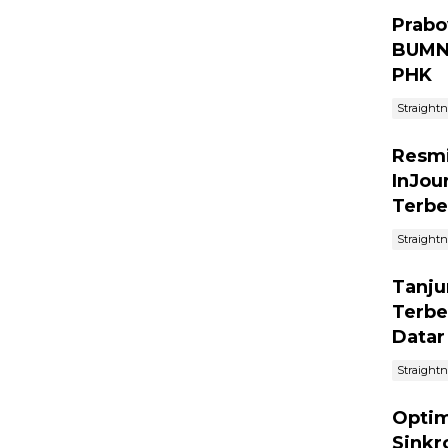
Prabo
BUMN 
PHK
Straight
Resmi
InJou
Terbe
Straight
Tanju
Terbe
Datar
Straight
Optim
Sinkr