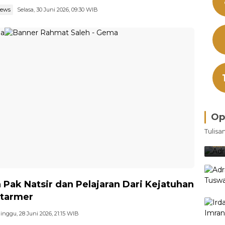
news
Selasa, 30 Juni 2026, 09:30 WIB
Op
Bra
Tulisa
Je
Ke
Oleh
 Pak Natsir dan Pelajaran Dari Kejatuhan
Starmer
inggu, 28 Juni 2026, 21:15 WIB