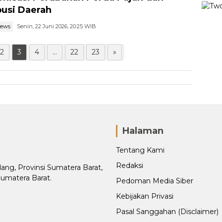
busi Daerah
news
Senin, 22 Juni 2026, 20:25 WIB
2
3
4
...
22
23
»
Halaman
Tentang Kami
Redaksi
adang, Provinsi Sumatera Barat,
Sumatera Barat.
Pedoman Media Siber
Kebijakan Privasi
Pasal Sanggahan (Disclaimer)