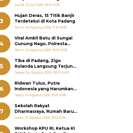
Pemanenan Kayu Ilegal di
Jumat, 31 Juli 2026, 09:10 WIB
Sariak Bayang ke Kejari
Solok
Hujan Deras, 15 Titik Banjir
3
Terdeteksi di Kota Padang
Senin, 03 Agustus 2026, 17:10 WIB
Viral Ambil Batu di Sungai
4
Gunung Nago, Polresta
Padang Ungkap Fakta
Senin, 03 Agustus 2026, 19:20 WIB
Sebenarnya
Tiba di Padang, Zigo
5
Rolanda Langsung Terjun
Bantu Warga Terdampak
Selasa, 04 Agustus 2026, 09:25 WIB
Banjir
Ridwan Tulus, Putra
6
Indonesia yang Harumkan
Nama Bangsa hingga
Sabtu, 01 Agustus 2026, 16:20 WIB
Diabadikan dalam Buku
Jepang
Sekolah Rakyat
7
Dharmasraya, Rumah Baru
268 Anak Menggapai Mimpi
Sabtu, 01 Agustus 2026, 19:10 WIB
dan Memutus Rantai
Kemiskinan
Workshop KPU RI, Ketua KI