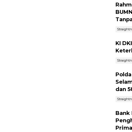
Rahma
BUMN 
Tanpa
Straight
KI DK
Keter
Straight
Polda
Selam
dan 5
Straight
Bank 
Pengh
Prima