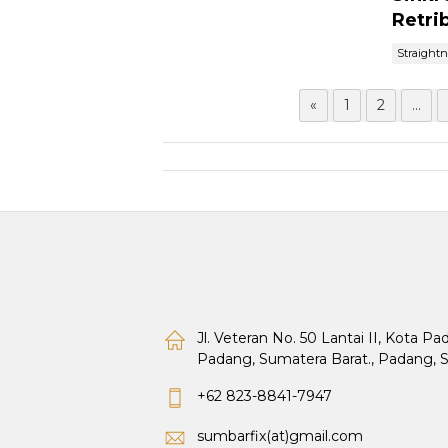
Retri
Straight
«
1
2
...
Jl. Veteran No. 50 Lantai II, Kota P
Padang, Sumatera Barat., Padang, 
+62 823-8841-7947
sumbarfix(at)gmail.com