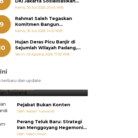
8
DKI Jakarta Sosialisasikan
Hukum Acara Penyelesaian
Kamis, 30 Juli 2026, 20:45 WIB
Sengketa Informasi Publik
Rahmat Saleh Tegaskan
9
Komitmen Bangun
Pertanian Sumbar Tanpa
Kamis, 30 Juli 2026, 14:10 WIB
Batas Wilayah Dapil
Hujan Deras Picu Banjir di
10
Sejumlah Wilayah Padang,
Fadly Amran Perintahkan
Senin, 03 Agustus 2026, 17:30 WIB
OPD Siaga
ini
sil Lebih Diunggulkan, tetapi
n terbaru dan update
pang Selalu Punya Cara Membuat
jutan
:
Adrian Tuswandi
Pejabat Bukan Konten
Oleh: Adrian Tuswandi
Perang Teluk Baru: Strategi
Iran Menggoyang Hegemoni
AS dari Dalam
Oleh: Irdam Imran