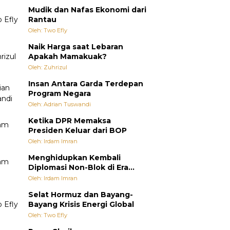
Mudik dan Nafas Ekonomi dari
Rantau
Oleh: Two Efly
Naik Harga saat Lebaran
Apakah Mamakuak?
Oleh: Zuhrizul
Insan Antara Garda Terdepan
Program Negara
Oleh: Adrian Tuswandi
Ketika DPR Memaksa
Presiden Keluar dari BOP
Oleh: Irdam Imran
Menghidupkan Kembali
Diplomasi Non-Blok di Era
Multipolar
Oleh: Irdam Imran
Selat Hormuz dan Bayang-
Bayang Krisis Energi Global
Oleh: Two Efly