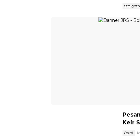
Straight
Pesan
Keir 
Opini
M