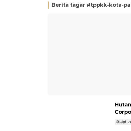
Berita tagar #
tppkk-kota-p
Hutam
Corpo
Straight