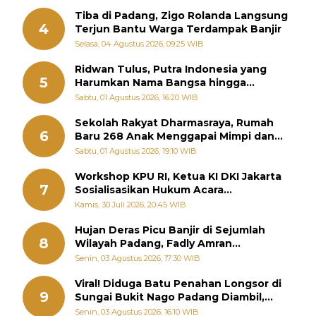
Tiba di Padang, Zigo Rolanda Langsung
4
Terjun Bantu Warga Terdampak Banjir
Selasa, 04 Agustus 2026, 09:25 WIB
Ridwan Tulus, Putra Indonesia yang
5
Harumkan Nama Bangsa hingga
Diabadikan dalam Buku Jepang
Sabtu, 01 Agustus 2026, 16:20 WIB
Sekolah Rakyat Dharmasraya, Rumah
6
Baru 268 Anak Menggapai Mimpi dan
Memutus Rantai Kemiskinan
Sabtu, 01 Agustus 2026, 19:10 WIB
Workshop KPU RI, Ketua KI DKI Jakarta
7
Sosialisasikan Hukum Acara
Penyelesaian Sengketa Informasi Publik
Kamis, 30 Juli 2026, 20:45 WIB
Hujan Deras Picu Banjir di Sejumlah
8
Wilayah Padang, Fadly Amran
Perintahkan OPD Siaga
Senin, 03 Agustus 2026, 17:30 WIB
Viral! Diduga Batu Penahan Longsor di
9
Sungai Bukit Nago Padang Diambil,
Warga Khawatir Bencana Terulang
Senin, 03 Agustus 2026, 16:10 WIB