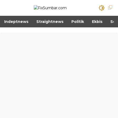
Indeptnews
Straightnews
Politik
Ekbis
Sos