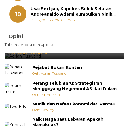
Usai Sertijab, Kapolres Solok Selatan
10
Andreanaldo Ademi Kumpulkan Ninik
Mamak Bahas Kamtibmas dan Judi
Kamis, 30 Juli 2026, 16:05 WIB
Online
Opini
Brasil Lebih Diunggulkan, tetapi Jepang Selalu
Tulisan terbaru dan update
Punya Cara Membuat Kejutan
Oleh:
Adrian Tuswandi
Pejabat Bukan Konten
Oleh: Adrian Tuswandi
Perang Teluk Baru: Strategi Iran
Menggoyang Hegemoni AS dari Dalam
Oleh: Irdam Imran
Mudik dan Nafas Ekonomi dari Rantau
Oleh: Two Efly
Naik Harga saat Lebaran Apakah
Mamakuak?