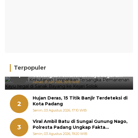
Terpopuler
Gakkum Kehutanan Limpahkan
1
Tersangka Pemanenan Kayu Ilegal di
Sariak Bayang ke Kejari Solok
Jumat, 31 Juli 2026, 09:10 WIB
Hujan Deras, 15 Titik Banjir Terdeteksi di
2
Kota Padang
Senin, 03 Agustus 2026, 17:10 WIB
Viral Ambil Batu di Sungai Gunung Nago,
3
Polresta Padang Ungkap Fakta
Sebenarnya
Senin, 03 Agustus 2026, 19:20 WIB