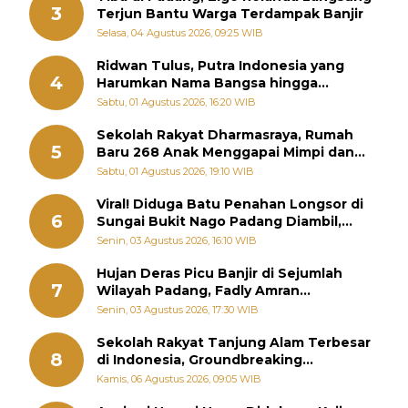
3
Terjun Bantu Warga Terdampak Banjir
Selasa, 04 Agustus 2026, 09:25 WIB
Ridwan Tulus, Putra Indonesia yang
4
Harumkan Nama Bangsa hingga
Diabadikan dalam Buku Jepang
Sabtu, 01 Agustus 2026, 16:20 WIB
Sekolah Rakyat Dharmasraya, Rumah
5
Baru 268 Anak Menggapai Mimpi dan
Memutus Rantai Kemiskinan
Sabtu, 01 Agustus 2026, 19:10 WIB
Viral! Diduga Batu Penahan Longsor di
6
Sungai Bukit Nago Padang Diambil,
Warga Khawatir Bencana Terulang
Senin, 03 Agustus 2026, 16:10 WIB
Hujan Deras Picu Banjir di Sejumlah
7
Wilayah Padang, Fadly Amran
Perintahkan OPD Siaga
Senin, 03 Agustus 2026, 17:30 WIB
Sekolah Rakyat Tanjung Alam Terbesar
8
di Indonesia, Groundbreaking
September
Kamis, 06 Agustus 2026, 09:05 WIB