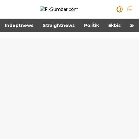
Indeptnews
Straightnews
Politik
Ekbis
Sos