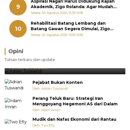
Aspirasi Nagari Harus Didukung Kajian
9
Akademik, Zigo Rolanda: Agar Mudah
Diperjuangkan di Kementerian
Selasa, 04 Agustus 2026, 15:35 WIB
Rehabilitasi Batang Lembang dan
10
Batang Gawan Segera Dimulai, Zigo
Rolanda Pastikan Proyek Berjalan
Selasa, 04 Agustus 2026, 13:00 WIB
Opini
Brasil Lebih Diunggulkan, tetapi Jepang Selalu
Tulisan terbaru dan update
Punya Cara Membuat Kejutan
Oleh:
Adrian Tuswandi
Pejabat Bukan Konten
Oleh: Adrian Tuswandi
Perang Teluk Baru: Strategi Iran
Menggoyang Hegemoni AS dari Dalam
Oleh: Irdam Imran
Mudik dan Nafas Ekonomi dari Rantau
Oleh: Two Efly