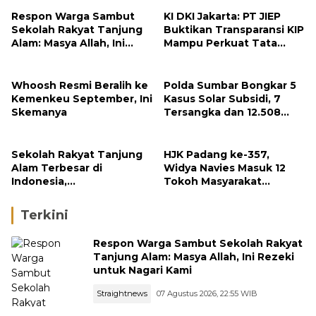
Respon Warga Sambut
KI DKI Jakarta: PT JIEP
Sekolah Rakyat Tanjung
Buktikan Transparansi KIP
Alam: Masya Allah, Ini
Mampu Perkuat Tata
Rezeki untuk Nagari Kami
Kelola Perusahaan
Whoosh Resmi Beralih ke
Polda Sumbar Bongkar 5
Kemenkeu September, Ini
Kasus Solar Subsidi, 7
Skemanya
Tersangka dan 12.508
Liter Bio Solar Disita
Sekolah Rakyat Tanjung
HJK Padang ke-357,
Alam Terbesar di
Widya Navies Masuk 12
Indonesia,
Tokoh Masyarakat
Groundbreaking
Penerima Penghargaan
September
Pemko Padang
Terkini
Respon Warga Sambut Sekolah Rakyat
Tanjung Alam: Masya Allah, Ini Rezeki
untuk Nagari Kami
Straightnews
07 Agustus 2026, 22:55 WIB