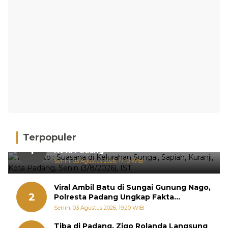
Terpopuler
Hujan Deras, 15 Titik Banjir Terdeteksi di
1
Kota Padang
Senin, 03 Agustus 2026, 17:10 WIB
Viral Ambil Batu di Sungai Gunung Nago,
2
Polresta Padang Ungkap Fakta
Sebenarnya
Senin, 03 Agustus 2026, 19:20 WIB
Tiba di Padang, Zigo Rolanda Langsung