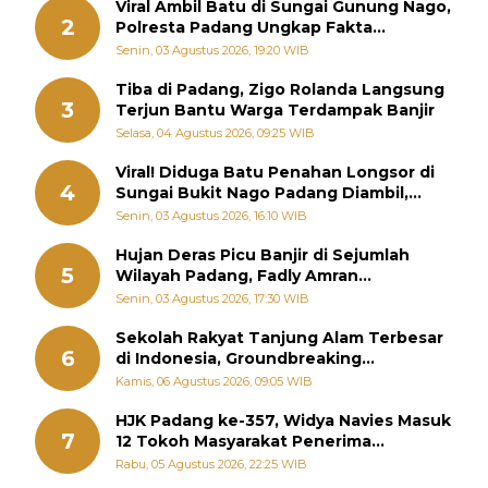
Viral Ambil Batu di Sungai Gunung Nago,
2
Polresta Padang Ungkap Fakta
Sebenarnya
Senin, 03 Agustus 2026, 19:20 WIB
Tiba di Padang, Zigo Rolanda Langsung
3
Terjun Bantu Warga Terdampak Banjir
Selasa, 04 Agustus 2026, 09:25 WIB
Viral! Diduga Batu Penahan Longsor di
4
Sungai Bukit Nago Padang Diambil,
Warga Khawatir Bencana Terulang
Senin, 03 Agustus 2026, 16:10 WIB
Hujan Deras Picu Banjir di Sejumlah
5
Wilayah Padang, Fadly Amran
Perintahkan OPD Siaga
Senin, 03 Agustus 2026, 17:30 WIB
Sekolah Rakyat Tanjung Alam Terbesar
6
di Indonesia, Groundbreaking
September
Kamis, 06 Agustus 2026, 09:05 WIB
HJK Padang ke-357, Widya Navies Masuk
7
12 Tokoh Masyarakat Penerima
Penghargaan Pemko Padang
Rabu, 05 Agustus 2026, 22:25 WIB