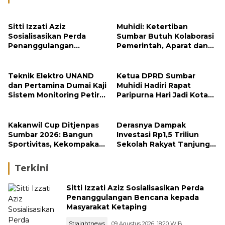
Sitti Izzati Aziz
Muhidi: Ketertiban
Sosialisasikan Perda
Sumbar Butuh Kolaborasi
Penanggulangan
Pemerintah, Aparat dan
Bencana kepada
Masyarakat
Masyarakat Ketaping
Teknik Elektro UNAND
Ketua DPRD Sumbar
dan Pertamina Dumai Kaji
Muhidi Hadiri Rapat
Sistem Monitoring Petir
Paripurna Hari Jadi Kota
untuk Keamanan Industri
Padang Ke-357 Tahun
Kakanwil Cup Ditjenpas
Derasnya Dampak
Sumbar 2026: Bangun
Investasi Rp1,5 Triliun
Sportivitas, Kekompakan
Sekolah Rakyat Tanjung
dan Integritas Petugas
Alam
Terkini
Sitti Izzati Aziz Sosialisasikan Perda
Penanggulangan Bencana kepada
Masyarakat Ketaping
Straightnews
09 Agustus 2026, 18:20 WIB