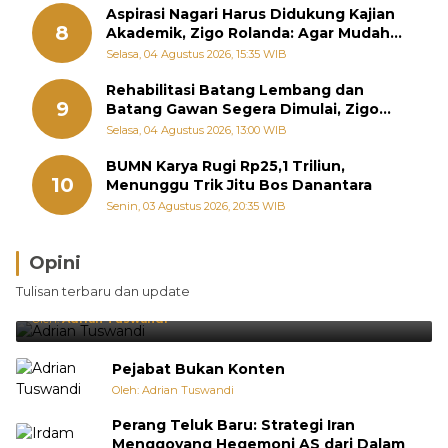
Aspirasi Nagari Harus Didukung Kajian
8
Akademik, Zigo Rolanda: Agar Mudah
Diperjuangkan di Kementerian
Selasa, 04 Agustus 2026, 15:35 WIB
Rehabilitasi Batang Lembang dan
9
Batang Gawan Segera Dimulai, Zigo
Rolanda Pastikan Proyek Berjalan
Selasa, 04 Agustus 2026, 13:00 WIB
BUMN Karya Rugi Rp25,1 Triliun,
10
Menunggu Trik Jitu Bos Danantara
Senin, 03 Agustus 2026, 20:35 WIB
Opini
Brasil Lebih Diunggulkan, tetapi Jepang Selalu
Tulisan terbaru dan update
Punya Cara Membuat Kejutan
Oleh:
Adrian Tuswandi
Pejabat Bukan Konten
Oleh: Adrian Tuswandi
Perang Teluk Baru: Strategi Iran
Menggoyang Hegemoni AS dari Dalam