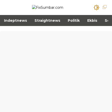
Indeptnews
Straightnews
Politik
Ekbis
Sos