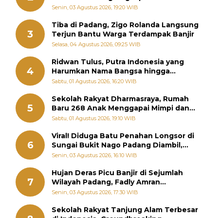
Sebenarnya
Senin, 03 Agustus 2026, 19:20 WIB
Tiba di Padang, Zigo Rolanda Langsung
3
Terjun Bantu Warga Terdampak Banjir
Selasa, 04 Agustus 2026, 09:25 WIB
Ridwan Tulus, Putra Indonesia yang
4
Harumkan Nama Bangsa hingga
Diabadikan dalam Buku Jepang
Sabtu, 01 Agustus 2026, 16:20 WIB
Sekolah Rakyat Dharmasraya, Rumah
5
Baru 268 Anak Menggapai Mimpi dan
Memutus Rantai Kemiskinan
Sabtu, 01 Agustus 2026, 19:10 WIB
Viral! Diduga Batu Penahan Longsor di
6
Sungai Bukit Nago Padang Diambil,
Warga Khawatir Bencana Terulang
Senin, 03 Agustus 2026, 16:10 WIB
Hujan Deras Picu Banjir di Sejumlah
7
Wilayah Padang, Fadly Amran
Perintahkan OPD Siaga
Senin, 03 Agustus 2026, 17:30 WIB
Sekolah Rakyat Tanjung Alam Terbesar