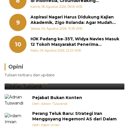
8
di Indonesia, Groundbreaking
September
Kamis, 06 Agustus 2026, 09:05 WIB
Aspirasi Nagari Harus Didukung Kajian
9
Akademik, Zigo Rolanda: Agar Mudah
Diperjuangkan di Kementerian
Selasa, 04 Agustus 2026, 15:35 WIB
HJK Padang ke-357, Widya Navies Masuk
10
12 Tokoh Masyarakat Penerima
Penghargaan Pemko Padang
Rabu, 05 Agustus 2026, 22:25 WIB
Opini
Brasil Lebih Diunggulkan, tetapi Jepang Selalu
Tulisan terbaru dan update
Punya Cara Membuat Kejutan
Oleh:
Adrian Tuswandi
Pejabat Bukan Konten
Oleh: Adrian Tuswandi
Perang Teluk Baru: Strategi Iran
Menggoyang Hegemoni AS dari Dalam
Oleh: Irdam Imran