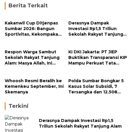
Berita Terkait
Kakanwil Cup Ditjenpas
Derasnya Dampak
Sumbar 2026: Bangun
Investasi Rp1,5 Triliun
Sportivitas, Kekompakan
Sekolah Rakyat Tanjung
dan Integritas Petugas
Alam
Respon Warga Sambut
KI DKI Jakarta: PT JIEP
Sekolah Rakyat Tanjung
Buktikan Transparansi KIP
Alam: Masya Allah, Ini
Mampu Perkuat Tata
Rezeki untuk Nagari Kami
Kelola Perusahaan
Whoosh Resmi Beralih ke
Polda Sumbar Bongkar 5
Kemenkeu September, Ini
Kasus Solar Subsidi, 7
Skemanya
Tersangka dan 12.508
Liter Bio Solar Disita
Terkini
Derasnya Dampak Investasi Rp1,5
Triliun Sekolah Rakyat Tanjung Alam