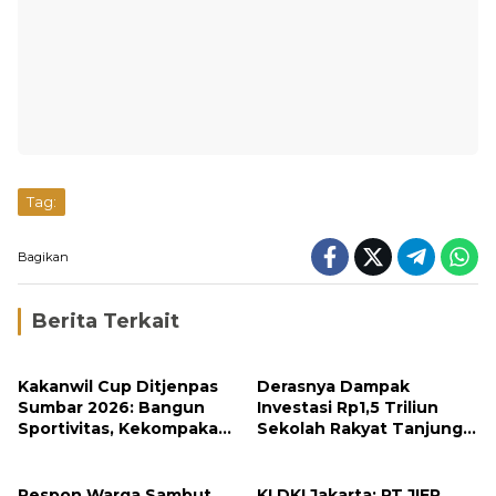
Tag:
Bagikan
Berita Terkait
Kakanwil Cup Ditjenpas
Derasnya Dampak
Sumbar 2026: Bangun
Investasi Rp1,5 Triliun
Sportivitas, Kekompakan
Sekolah Rakyat Tanjung
dan Integritas Petugas
Alam
Respon Warga Sambut
KI DKI Jakarta: PT JIEP