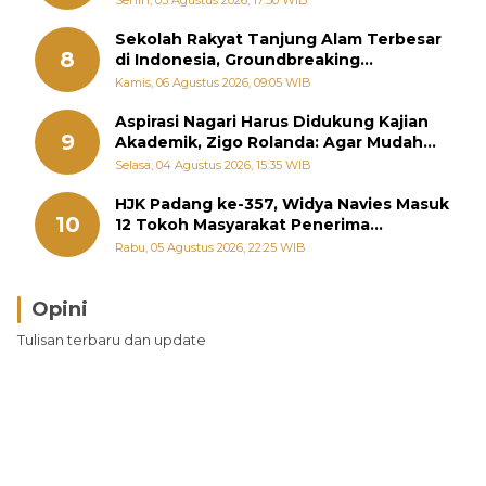
Sekolah Rakyat Tanjung Alam Terbesar
8
di Indonesia, Groundbreaking
September
Kamis, 06 Agustus 2026, 09:05 WIB
Aspirasi Nagari Harus Didukung Kajian
9
Akademik, Zigo Rolanda: Agar Mudah
Diperjuangkan di Kementerian
Selasa, 04 Agustus 2026, 15:35 WIB
HJK Padang ke-357, Widya Navies Masuk
10
12 Tokoh Masyarakat Penerima
Penghargaan Pemko Padang
Rabu, 05 Agustus 2026, 22:25 WIB
Opini
Tulisan terbaru dan update