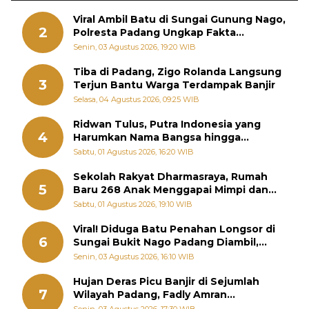
Viral Ambil Batu di Sungai Gunung Nago,
2
Polresta Padang Ungkap Fakta
Sebenarnya
Senin, 03 Agustus 2026, 19:20 WIB
Tiba di Padang, Zigo Rolanda Langsung
3
Terjun Bantu Warga Terdampak Banjir
Selasa, 04 Agustus 2026, 09:25 WIB
Ridwan Tulus, Putra Indonesia yang
4
Harumkan Nama Bangsa hingga
Diabadikan dalam Buku Jepang
Sabtu, 01 Agustus 2026, 16:20 WIB
Sekolah Rakyat Dharmasraya, Rumah
5
Baru 268 Anak Menggapai Mimpi dan
Memutus Rantai Kemiskinan
Sabtu, 01 Agustus 2026, 19:10 WIB
Viral! Diduga Batu Penahan Longsor di
6
Sungai Bukit Nago Padang Diambil,
Warga Khawatir Bencana Terulang
Senin, 03 Agustus 2026, 16:10 WIB
Hujan Deras Picu Banjir di Sejumlah
7
Wilayah Padang, Fadly Amran
Perintahkan OPD Siaga
Senin, 03 Agustus 2026, 17:30 WIB