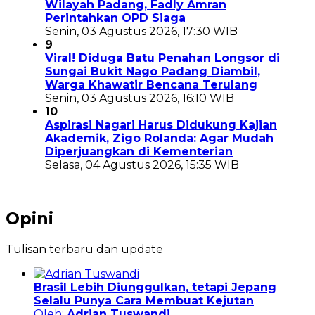
Wilayah Padang, Fadly Amran
Perintahkan OPD Siaga
Senin, 03 Agustus 2026, 17:30 WIB
9
Viral! Diduga Batu Penahan Longsor di
Sungai Bukit Nago Padang Diambil,
Warga Khawatir Bencana Terulang
Senin, 03 Agustus 2026, 16:10 WIB
10
Aspirasi Nagari Harus Didukung Kajian
Akademik, Zigo Rolanda: Agar Mudah
Diperjuangkan di Kementerian
Selasa, 04 Agustus 2026, 15:35 WIB
Opini
Tulisan terbaru dan update
Brasil Lebih Diunggulkan, tetapi Jepang
Selalu Punya Cara Membuat Kejutan
Oleh:
Adrian Tuswandi