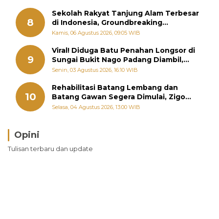
Sekolah Rakyat Tanjung Alam Terbesar
8
di Indonesia, Groundbreaking
September
Kamis, 06 Agustus 2026, 09:05 WIB
Viral! Diduga Batu Penahan Longsor di
9
Sungai Bukit Nago Padang Diambil,
Warga Khawatir Bencana Terulang
Senin, 03 Agustus 2026, 16:10 WIB
Rehabilitasi Batang Lembang dan
10
Batang Gawan Segera Dimulai, Zigo
Rolanda Pastikan Proyek Berjalan
Selasa, 04 Agustus 2026, 13:00 WIB
Opini
Tulisan terbaru dan update