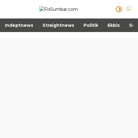
Indeptnews
Straightnews
Politik
Ekbis
Sos