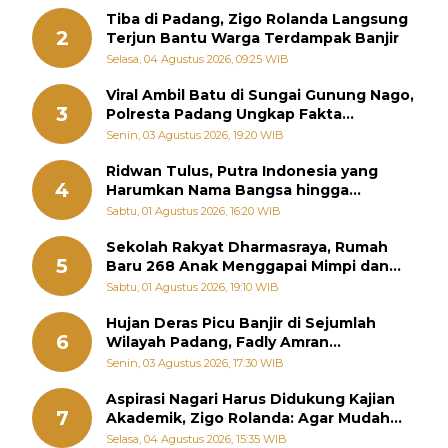
Tiba di Padang, Zigo Rolanda Langsung
2
Terjun Bantu Warga Terdampak Banjir
Selasa, 04 Agustus 2026, 09:25 WIB
Viral Ambil Batu di Sungai Gunung Nago,
3
Polresta Padang Ungkap Fakta
Sebenarnya
Senin, 03 Agustus 2026, 19:20 WIB
Ridwan Tulus, Putra Indonesia yang
4
Harumkan Nama Bangsa hingga
Diabadikan dalam Buku Jepang
Sabtu, 01 Agustus 2026, 16:20 WIB
Sekolah Rakyat Dharmasraya, Rumah
5
Baru 268 Anak Menggapai Mimpi dan
Memutus Rantai Kemiskinan
Sabtu, 01 Agustus 2026, 19:10 WIB
Hujan Deras Picu Banjir di Sejumlah
6
Wilayah Padang, Fadly Amran
Perintahkan OPD Siaga
Senin, 03 Agustus 2026, 17:30 WIB
Aspirasi Nagari Harus Didukung Kajian
7
Akademik, Zigo Rolanda: Agar Mudah
Diperjuangkan di Kementerian
Selasa, 04 Agustus 2026, 15:35 WIB