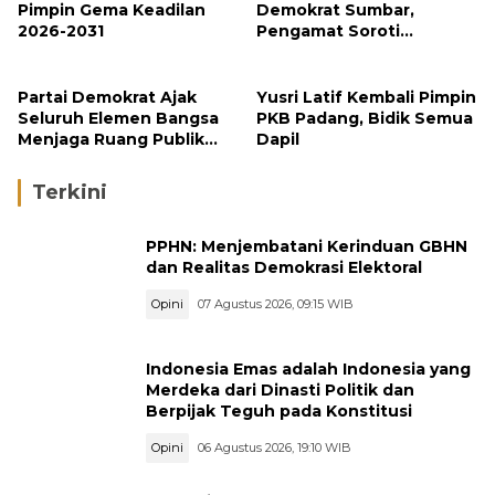
Pimpin Gema Keadilan
Demokrat Sumbar,
2026-2031
Pengamat Soroti
Ketegasan Partai
terhadap Kader
Bermasalah
Partai Demokrat Ajak
Yusri Latif Kembali Pimpin
Seluruh Elemen Bangsa
PKB Padang, Bidik Semua
Menjaga Ruang Publik
Dapil
yang Kondusif dan
Beradab
Terkini
PPHN: Menjembatani Kerinduan GBHN
dan Realitas Demokrasi Elektoral
Opini
07 Agustus 2026, 09:15 WIB
Indonesia Emas adalah Indonesia yang
Merdeka dari Dinasti Politik dan
Berpijak Teguh pada Konstitusi
Opini
06 Agustus 2026, 19:10 WIB