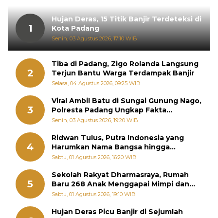
Hujan Deras, 15 Titik Banjir Terdeteksi di
1
Kota Padang
Senin, 03 Agustus 2026, 17:10 WIB
Tiba di Padang, Zigo Rolanda Langsung
2
Terjun Bantu Warga Terdampak Banjir
Selasa, 04 Agustus 2026, 09:25 WIB
Viral Ambil Batu di Sungai Gunung Nago,
3
Polresta Padang Ungkap Fakta
Sebenarnya
Senin, 03 Agustus 2026, 19:20 WIB
Ridwan Tulus, Putra Indonesia yang
4
Harumkan Nama Bangsa hingga
Diabadikan dalam Buku Jepang
Sabtu, 01 Agustus 2026, 16:20 WIB
Sekolah Rakyat Dharmasraya, Rumah
5
Baru 268 Anak Menggapai Mimpi dan
Memutus Rantai Kemiskinan
Sabtu, 01 Agustus 2026, 19:10 WIB
Hujan Deras Picu Banjir di Sejumlah