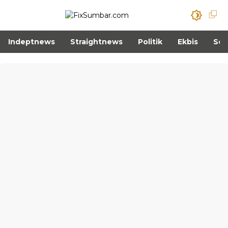
Indeptnews
Straightnews
Politik
Ekbis
Sos