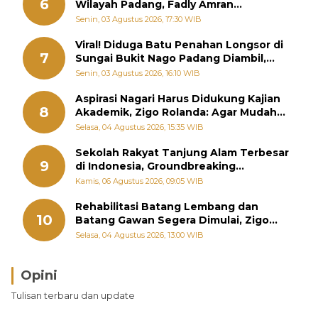
6
Wilayah Padang, Fadly Amran
Perintahkan OPD Siaga
Senin, 03 Agustus 2026, 17:30 WIB
Viral! Diduga Batu Penahan Longsor di
7
Sungai Bukit Nago Padang Diambil,
Warga Khawatir Bencana Terulang
Senin, 03 Agustus 2026, 16:10 WIB
Aspirasi Nagari Harus Didukung Kajian
8
Akademik, Zigo Rolanda: Agar Mudah
Diperjuangkan di Kementerian
Selasa, 04 Agustus 2026, 15:35 WIB
Sekolah Rakyat Tanjung Alam Terbesar
9
di Indonesia, Groundbreaking
September
Kamis, 06 Agustus 2026, 09:05 WIB
Rehabilitasi Batang Lembang dan
10
Batang Gawan Segera Dimulai, Zigo
Rolanda Pastikan Proyek Berjalan
Selasa, 04 Agustus 2026, 13:00 WIB
Opini
Tulisan terbaru dan update