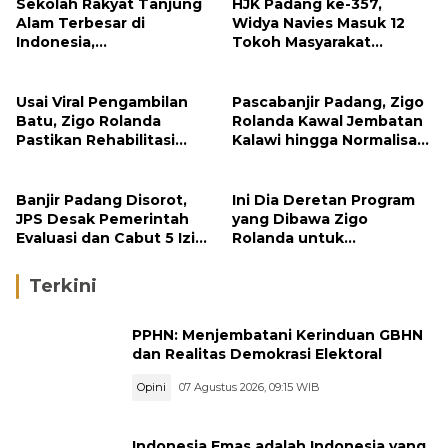
Sekolah Rakyat Tanjung
HJK Padang ke-357,
Alam Terbesar di
Widya Navies Masuk 12
Indonesia,
Tokoh Masyarakat
Groundbreaking
Penerima Penghargaan
September
Pemko Padang
Usai Viral Pengambilan
Pascabanjir Padang, Zigo
Batu, Zigo Rolanda
Rolanda Kawal Jembatan
Pastikan Rehabilitasi
Kalawi hingga Normalisasi
Gunung Nago Tetap
Sungai
Berlanjut
Banjir Padang Disorot,
Ini Dia Deretan Program
JPS Desak Pemerintah
yang Dibawa Zigo
Evaluasi dan Cabut 5 Izin
Rolanda untuk
Tambang di Hulu Sungai
Masyarakat Kabupaten
Solok
Terkini
PPHN: Menjembatani Kerinduan GBHN
dan Realitas Demokrasi Elektoral
Opini
07 Agustus 2026, 09:15 WIB
Indonesia Emas adalah Indonesia yang