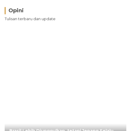
Opini
Tulisan terbaru dan update
Brasil Lebih Diunggulkan, tetapi Jepang Selalu