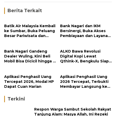
Berita Terkait
Batik Air Malaysia Kembali
Bank Nagari dan IKM
ke Sumbar, Buka Peluang
Bersinergi, Buka Akses
Besar Pariwisata dan
Pembiayaan dan Layanan
Investasi
Digital bagi UMKM Minang
Bank Nagari Gandeng
ALKO Bawa Revolusi
Dealer Wuling, Kini Beli
Digital Kopi Lewat
Mobil Bisa Dicicil hingga 5
Qthink-X, Bengkulu Siap
Tahun
Tembus Pasar Global
Aplikasi Penghasil Uang
Aplikasi Penghasil Uang
Tercepat 2026, Modal HP
2026 Tercepat, Terbukti
Dapat Cuan Harian
Membayar Langsung ke
DANA
Terkini
Respon Warga Sambut Sekolah Rakyat
Tanjung Alam: Masya Allah, Ini Rezeki