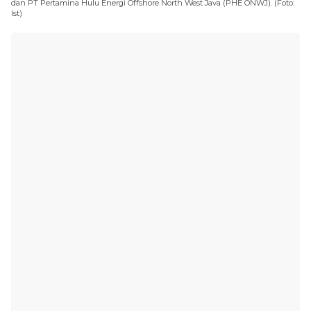
dan PT Pertamina Hulu Energi Offshore North West Java (PHE ONWJ). (Foto:
Ist)