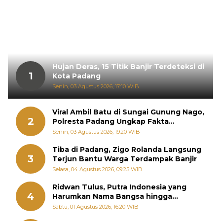
Hujan Deras, 15 Titik Banjir Terdeteksi di
1
Kota Padang
Senin, 03 Agustus 2026, 17:10 WIB
Viral Ambil Batu di Sungai Gunung Nago,
2
Polresta Padang Ungkap Fakta
Sebenarnya
Senin, 03 Agustus 2026, 19:20 WIB
Tiba di Padang, Zigo Rolanda Langsung
3
Terjun Bantu Warga Terdampak Banjir
Selasa, 04 Agustus 2026, 09:25 WIB
Ridwan Tulus, Putra Indonesia yang
4
Harumkan Nama Bangsa hingga
Diabadikan dalam Buku Jepang
Sabtu, 01 Agustus 2026, 16:20 WIB