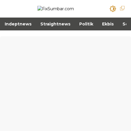
Indeptnews
Straightnews
Politik
Ekbis
Sos