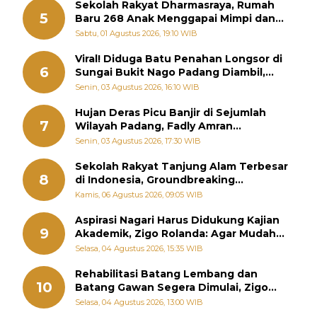
Sekolah Rakyat Dharmasraya, Rumah
5
Baru 268 Anak Menggapai Mimpi dan
Memutus Rantai Kemiskinan
Sabtu, 01 Agustus 2026, 19:10 WIB
Viral! Diduga Batu Penahan Longsor di
6
Sungai Bukit Nago Padang Diambil,
Warga Khawatir Bencana Terulang
Senin, 03 Agustus 2026, 16:10 WIB
Hujan Deras Picu Banjir di Sejumlah
7
Wilayah Padang, Fadly Amran
Perintahkan OPD Siaga
Senin, 03 Agustus 2026, 17:30 WIB
Sekolah Rakyat Tanjung Alam Terbesar
8
di Indonesia, Groundbreaking
September
Kamis, 06 Agustus 2026, 09:05 WIB
Aspirasi Nagari Harus Didukung Kajian
9
Akademik, Zigo Rolanda: Agar Mudah
Diperjuangkan di Kementerian
Selasa, 04 Agustus 2026, 15:35 WIB
Rehabilitasi Batang Lembang dan
10
Batang Gawan Segera Dimulai, Zigo
Rolanda Pastikan Proyek Berjalan
Selasa, 04 Agustus 2026, 13:00 WIB