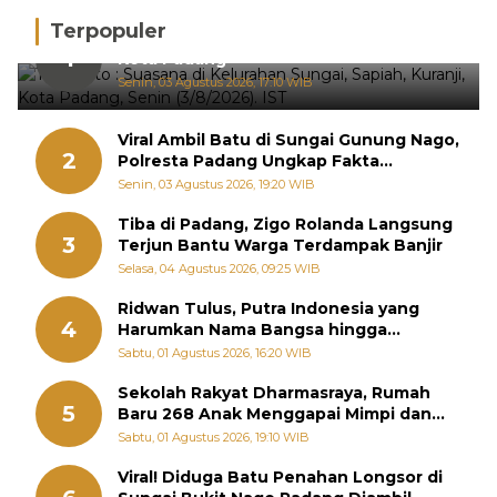
Terpopuler
Hujan Deras, 15 Titik Banjir Terdeteksi di
1
Kota Padang
Senin, 03 Agustus 2026, 17:10 WIB
Viral Ambil Batu di Sungai Gunung Nago,
2
Polresta Padang Ungkap Fakta
Sebenarnya
Senin, 03 Agustus 2026, 19:20 WIB
Tiba di Padang, Zigo Rolanda Langsung
3
Terjun Bantu Warga Terdampak Banjir
Selasa, 04 Agustus 2026, 09:25 WIB
Ridwan Tulus, Putra Indonesia yang
4
Harumkan Nama Bangsa hingga
Diabadikan dalam Buku Jepang
Sabtu, 01 Agustus 2026, 16:20 WIB
Sekolah Rakyat Dharmasraya, Rumah
5
Baru 268 Anak Menggapai Mimpi dan
Memutus Rantai Kemiskinan
Sabtu, 01 Agustus 2026, 19:10 WIB
Viral! Diduga Batu Penahan Longsor di