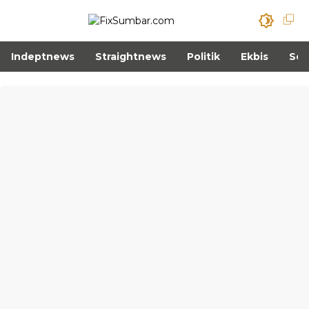
Indeptnews
Straightnews
Politik
Ekbis
Sos