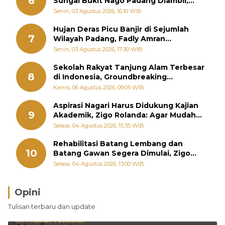
6
Sungai Bukit Nago Padang Diambil,
Warga Khawatir Bencana Terulang
Senin, 03 Agustus 2026, 16:10 WIB
Hujan Deras Picu Banjir di Sejumlah
7
Wilayah Padang, Fadly Amran
Perintahkan OPD Siaga
Senin, 03 Agustus 2026, 17:30 WIB
Sekolah Rakyat Tanjung Alam Terbesar
8
di Indonesia, Groundbreaking
September
Kamis, 06 Agustus 2026, 09:05 WIB
Aspirasi Nagari Harus Didukung Kajian
9
Akademik, Zigo Rolanda: Agar Mudah
Diperjuangkan di Kementerian
Selasa, 04 Agustus 2026, 15:35 WIB
Rehabilitasi Batang Lembang dan
10
Batang Gawan Segera Dimulai, Zigo
Rolanda Pastikan Proyek Berjalan
Selasa, 04 Agustus 2026, 13:00 WIB
Opini
Brasil Lebih Diunggulkan, tetapi Jepang Selalu
Tulisan terbaru dan update
Punya Cara Membuat Kejutan
Oleh:
Adrian Tuswandi