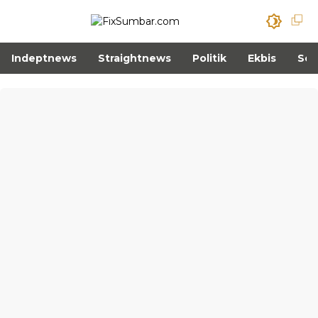
Indeptnews
Straightnews
Politik
Ekbis
Sos