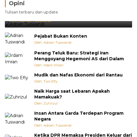
Opini
Brasil Lebih Diunggulkan, tetapi Jepang Selalu
Tulisan terbaru dan update
Punya Cara Membuat Kejutan
Oleh:
Adrian Tuswandi
Pejabat Bukan Konten
Oleh: Adrian Tuswandi
Perang Teluk Baru: Strategi Iran
Menggoyang Hegemoni AS dari Dalam
Oleh: Irdam Imran
Mudik dan Nafas Ekonomi dari Rantau
Oleh: Two Efly
Naik Harga saat Lebaran Apakah
Mamakuak?
Oleh: Zuhrizul
Insan Antara Garda Terdepan Program
Negara
Oleh: Adrian Tuswandi
Ketika DPR Memaksa Presiden Keluar dari