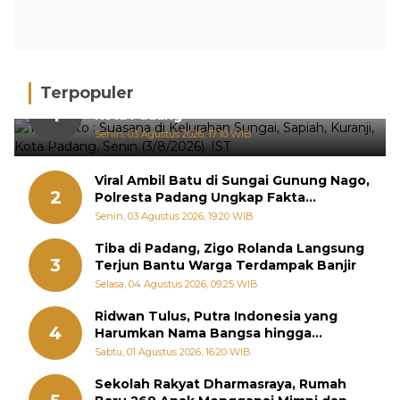
Terpopuler
Hujan Deras, 15 Titik Banjir Terdeteksi di
1
Kota Padang
Senin, 03 Agustus 2026, 17:10 WIB
Viral Ambil Batu di Sungai Gunung Nago,
2
Polresta Padang Ungkap Fakta
Sebenarnya
Senin, 03 Agustus 2026, 19:20 WIB
Tiba di Padang, Zigo Rolanda Langsung
3
Terjun Bantu Warga Terdampak Banjir
Selasa, 04 Agustus 2026, 09:25 WIB
Ridwan Tulus, Putra Indonesia yang
4
Harumkan Nama Bangsa hingga
Diabadikan dalam Buku Jepang
Sabtu, 01 Agustus 2026, 16:20 WIB
Sekolah Rakyat Dharmasraya, Rumah