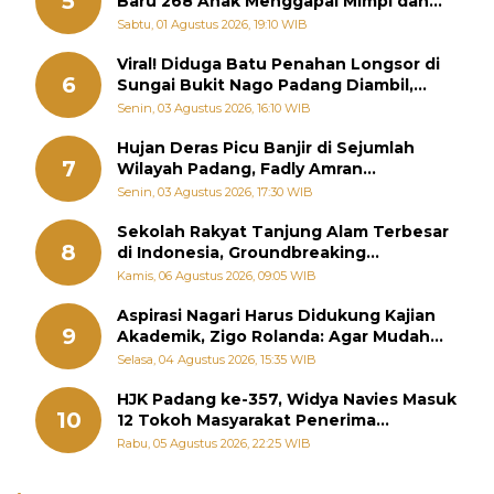
5
Baru 268 Anak Menggapai Mimpi dan
Memutus Rantai Kemiskinan
Sabtu, 01 Agustus 2026, 19:10 WIB
Viral! Diduga Batu Penahan Longsor di
6
Sungai Bukit Nago Padang Diambil,
Warga Khawatir Bencana Terulang
Senin, 03 Agustus 2026, 16:10 WIB
Hujan Deras Picu Banjir di Sejumlah
7
Wilayah Padang, Fadly Amran
Perintahkan OPD Siaga
Senin, 03 Agustus 2026, 17:30 WIB
Sekolah Rakyat Tanjung Alam Terbesar
8
di Indonesia, Groundbreaking
September
Kamis, 06 Agustus 2026, 09:05 WIB
Aspirasi Nagari Harus Didukung Kajian
9
Akademik, Zigo Rolanda: Agar Mudah
Diperjuangkan di Kementerian
Selasa, 04 Agustus 2026, 15:35 WIB
HJK Padang ke-357, Widya Navies Masuk
10
12 Tokoh Masyarakat Penerima
Penghargaan Pemko Padang
Rabu, 05 Agustus 2026, 22:25 WIB