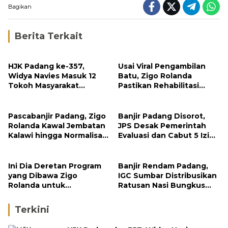
Bagikan
Berita Terkait
HJK Padang ke-357,
Usai Viral Pengambilan
Widya Navies Masuk 12
Batu, Zigo Rolanda
Tokoh Masyarakat
Pastikan Rehabilitasi
Penerima Penghargaan
Gunung Nago Tetap
Pemko Padang
Berlanjut
Pascabanjir Padang, Zigo
Banjir Padang Disorot,
Rolanda Kawal Jembatan
JPS Desak Pemerintah
Kalawi hingga Normalisasi
Evaluasi dan Cabut 5 Izin
Sungai
Tambang di Hulu Sungai
Ini Dia Deretan Program
Banjir Rendam Padang,
yang Dibawa Zigo
IGC Sumbar Distribusikan
Rolanda untuk
Ratusan Nasi Bungkus
Masyarakat Kabupaten
dan Air Minum
Solok
Terkini