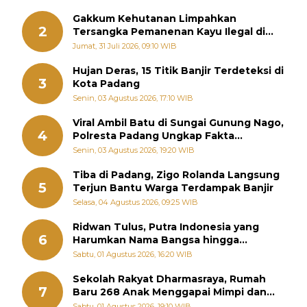
Gakkum Kehutanan Limpahkan
2
Tersangka Pemanenan Kayu Ilegal di
Sariak Bayang ke Kejari Solok
Jumat, 31 Juli 2026, 09:10 WIB
Hujan Deras, 15 Titik Banjir Terdeteksi di
3
Kota Padang
Senin, 03 Agustus 2026, 17:10 WIB
Viral Ambil Batu di Sungai Gunung Nago,
4
Polresta Padang Ungkap Fakta
Sebenarnya
Senin, 03 Agustus 2026, 19:20 WIB
Tiba di Padang, Zigo Rolanda Langsung
5
Terjun Bantu Warga Terdampak Banjir
Selasa, 04 Agustus 2026, 09:25 WIB
Ridwan Tulus, Putra Indonesia yang
6
Harumkan Nama Bangsa hingga
Diabadikan dalam Buku Jepang
Sabtu, 01 Agustus 2026, 16:20 WIB
Sekolah Rakyat Dharmasraya, Rumah
7
Baru 268 Anak Menggapai Mimpi dan
Memutus Rantai Kemiskinan
Sabtu, 01 Agustus 2026, 19:10 WIB