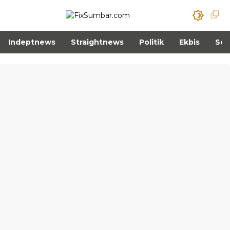
Indeptnews
Straightnews
Politik
Ekbis
Sos