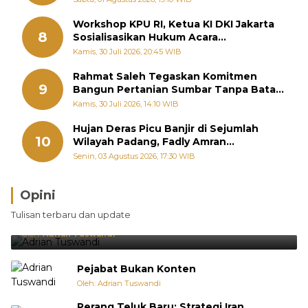
Workshop KPU RI, Ketua KI DKI Jakarta
8
Sosialisasikan Hukum Acara
Penyelesaian Sengketa Informasi Publik
Kamis, 30 Juli 2026, 20:45 WIB
Rahmat Saleh Tegaskan Komitmen
9
Bangun Pertanian Sumbar Tanpa Batas
Wilayah Dapil
Kamis, 30 Juli 2026, 14:10 WIB
Hujan Deras Picu Banjir di Sejumlah
10
Wilayah Padang, Fadly Amran
Perintahkan OPD Siaga
Senin, 03 Agustus 2026, 17:30 WIB
Opini
Brasil Lebih Diunggulkan, tetapi Jepang Selalu
Tulisan terbaru dan update
Punya Cara Membuat Kejutan
Oleh:
Adrian Tuswandi
Pejabat Bukan Konten
Oleh: Adrian Tuswandi
Perang Teluk Baru: Strategi Iran