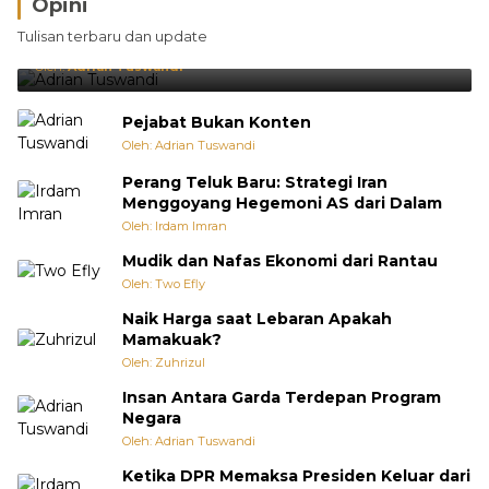
Opini
Brasil Lebih Diunggulkan, tetapi Jepang Selalu
Tulisan terbaru dan update
Punya Cara Membuat Kejutan
Oleh:
Adrian Tuswandi
Pejabat Bukan Konten
Oleh: Adrian Tuswandi
Perang Teluk Baru: Strategi Iran
Menggoyang Hegemoni AS dari Dalam
Oleh: Irdam Imran
Mudik dan Nafas Ekonomi dari Rantau
Oleh: Two Efly
Naik Harga saat Lebaran Apakah
Mamakuak?
Oleh: Zuhrizul
Insan Antara Garda Terdepan Program
Negara
Oleh: Adrian Tuswandi
Ketika DPR Memaksa Presiden Keluar dari