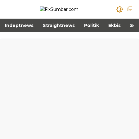
Indeptnews
Straightnews
Politik
Ekbis
Sos