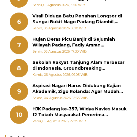
Memutus Rantai Kemiskinan
Sabtu, 01 Agustus 2026, 19:10 WIB
Viral! Diduga Batu Penahan Longsor di
6
Sungai Bukit Nago Padang Diambil,
Warga Khawatir Bencana Terulang
Senin, 03 Agustus 2026, 16:10 WIB
Hujan Deras Picu Banjir di Sejumlah
7
Wilayah Padang, Fadly Amran
Perintahkan OPD Siaga
Senin, 03 Agustus 2026, 17:30 WIB
Sekolah Rakyat Tanjung Alam Terbesar
8
di Indonesia, Groundbreaking
September
Kamis, 06 Agustus 2026, 09:05 WIB
Aspirasi Nagari Harus Didukung Kajian
9
Akademik, Zigo Rolanda: Agar Mudah
Diperjuangkan di Kementerian
Selasa, 04 Agustus 2026, 15:35 WIB
HJK Padang ke-357, Widya Navies Masuk
10
12 Tokoh Masyarakat Penerima
Penghargaan Pemko Padang
Rabu, 05 Agustus 2026, 22:25 WIB