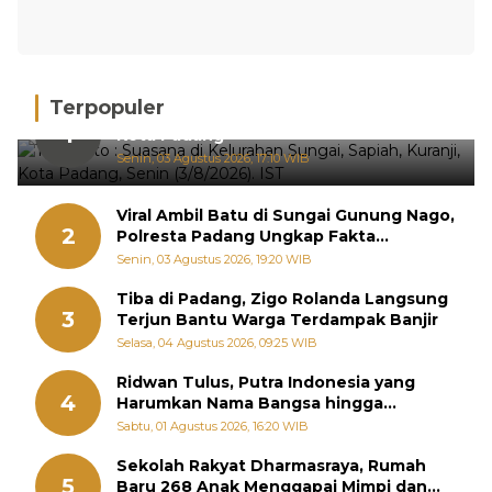
Terpopuler
Hujan Deras, 15 Titik Banjir Terdeteksi di
1
Kota Padang
Senin, 03 Agustus 2026, 17:10 WIB
Viral Ambil Batu di Sungai Gunung Nago,
2
Polresta Padang Ungkap Fakta
Sebenarnya
Senin, 03 Agustus 2026, 19:20 WIB
Tiba di Padang, Zigo Rolanda Langsung
3
Terjun Bantu Warga Terdampak Banjir
Selasa, 04 Agustus 2026, 09:25 WIB
Ridwan Tulus, Putra Indonesia yang
4
Harumkan Nama Bangsa hingga
Diabadikan dalam Buku Jepang
Sabtu, 01 Agustus 2026, 16:20 WIB
Sekolah Rakyat Dharmasraya, Rumah
5
Baru 268 Anak Menggapai Mimpi dan