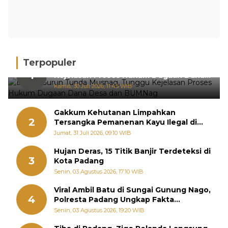
Terpopuler
BPRN Gurun Tunda Musnag, Tunggu
1
Kejelasan Proses Hukum Dugaan Dana
Desa dan BUMNag
Kamis, 30 Juli 2026, 11:45 WIB
Gakkum Kehutanan Limpahkan
2
Tersangka Pemanenan Kayu Ilegal di
Sariak Bayang ke Kejari Solok
Jumat, 31 Juli 2026, 09:10 WIB
Hujan Deras, 15 Titik Banjir Terdeteksi di
3
Kota Padang
Senin, 03 Agustus 2026, 17:10 WIB
Viral Ambil Batu di Sungai Gunung Nago,
4
Polresta Padang Ungkap Fakta
Sebenarnya
Senin, 03 Agustus 2026, 19:20 WIB