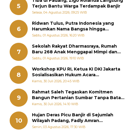
Tiba di Padang, Zigo Rolanda Langsung
5
Terjun Bantu Warga Terdampak Banjir
Selasa, 04 Agustus 2026, 09:25 WIB
Ridwan Tulus, Putra Indonesia yang
6
Harumkan Nama Bangsa hingga
Diabadikan dalam Buku Jepang
Sabtu, 01 Agustus 2026, 16:20 WIB
Sekolah Rakyat Dharmasraya, Rumah
7
Baru 268 Anak Menggapai Mimpi dan
Memutus Rantai Kemiskinan
Sabtu, 01 Agustus 2026, 19:10 WIB
Workshop KPU RI, Ketua KI DKI Jakarta
8
Sosialisasikan Hukum Acara
Penyelesaian Sengketa Informasi Publik
Kamis, 30 Juli 2026, 20:45 WIB
Rahmat Saleh Tegaskan Komitmen
9
Bangun Pertanian Sumbar Tanpa Batas
Wilayah Dapil
Kamis, 30 Juli 2026, 14:10 WIB
Hujan Deras Picu Banjir di Sejumlah
10
Wilayah Padang, Fadly Amran
Perintahkan OPD Siaga
Senin, 03 Agustus 2026, 17:30 WIB