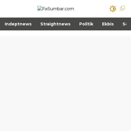
Indeptnews
Straightnews
Politik
Ekbis
Sos