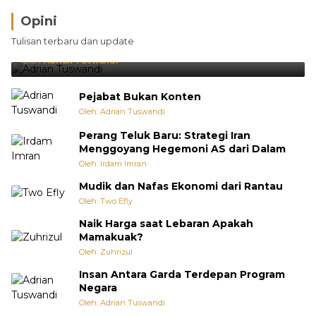
Opini
Brasil Lebih Diunggulkan, tetapi Jepang Selalu
Tulisan terbaru dan update
Punya Cara Membuat Kejutan
Oleh:
Adrian Tuswandi
Pejabat Bukan Konten
Oleh: Adrian Tuswandi
Perang Teluk Baru: Strategi Iran
Menggoyang Hegemoni AS dari Dalam
Oleh: Irdam Imran
Mudik dan Nafas Ekonomi dari Rantau
Oleh: Two Efly
Naik Harga saat Lebaran Apakah
Mamakuak?
Oleh: Zuhrizul
Insan Antara Garda Terdepan Program
Negara
Oleh: Adrian Tuswandi