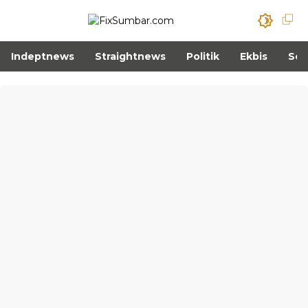
Indeptnews
Straightnews
Politik
Ekbis
Sos