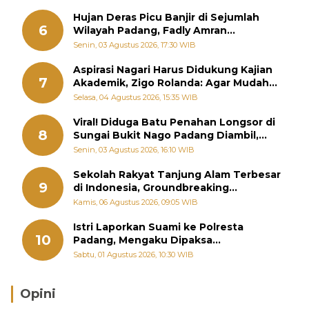
Hujan Deras Picu Banjir di Sejumlah
6
Wilayah Padang, Fadly Amran
Perintahkan OPD Siaga
Senin, 03 Agustus 2026, 17:30 WIB
Aspirasi Nagari Harus Didukung Kajian
7
Akademik, Zigo Rolanda: Agar Mudah
Diperjuangkan di Kementerian
Selasa, 04 Agustus 2026, 15:35 WIB
Viral! Diduga Batu Penahan Longsor di
8
Sungai Bukit Nago Padang Diambil,
Warga Khawatir Bencana Terulang
Senin, 03 Agustus 2026, 16:10 WIB
Sekolah Rakyat Tanjung Alam Terbesar
9
di Indonesia, Groundbreaking
September
Kamis, 06 Agustus 2026, 09:05 WIB
Istri Laporkan Suami ke Polresta
10
Padang, Mengaku Dipaksa
Berhubungan dengan Pria Lain
Sabtu, 01 Agustus 2026, 10:30 WIB
Opini