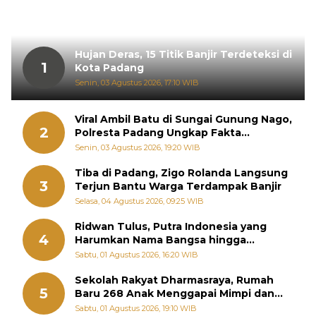
Hujan Deras, 15 Titik Banjir Terdeteksi di
1
Kota Padang
Senin, 03 Agustus 2026, 17:10 WIB
Viral Ambil Batu di Sungai Gunung Nago,
2
Polresta Padang Ungkap Fakta
Sebenarnya
Senin, 03 Agustus 2026, 19:20 WIB
Tiba di Padang, Zigo Rolanda Langsung
3
Terjun Bantu Warga Terdampak Banjir
Selasa, 04 Agustus 2026, 09:25 WIB
Ridwan Tulus, Putra Indonesia yang
4
Harumkan Nama Bangsa hingga
Diabadikan dalam Buku Jepang
Sabtu, 01 Agustus 2026, 16:20 WIB
Sekolah Rakyat Dharmasraya, Rumah
5
Baru 268 Anak Menggapai Mimpi dan
Memutus Rantai Kemiskinan
Sabtu, 01 Agustus 2026, 19:10 WIB