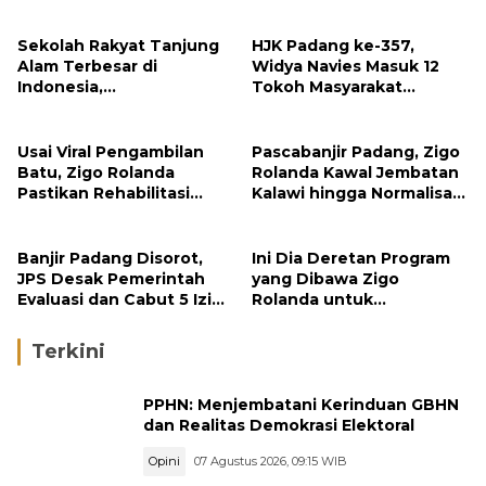
Sekolah Rakyat Tanjung
HJK Padang ke-357,
Alam Terbesar di
Widya Navies Masuk 12
Indonesia,
Tokoh Masyarakat
Groundbreaking
Penerima Penghargaan
September
Pemko Padang
Usai Viral Pengambilan
Pascabanjir Padang, Zigo
Batu, Zigo Rolanda
Rolanda Kawal Jembatan
Pastikan Rehabilitasi
Kalawi hingga Normalisasi
Gunung Nago Tetap
Sungai
Berlanjut
Banjir Padang Disorot,
Ini Dia Deretan Program
JPS Desak Pemerintah
yang Dibawa Zigo
Evaluasi dan Cabut 5 Izin
Rolanda untuk
Tambang di Hulu Sungai
Masyarakat Kabupaten
Solok
Terkini
PPHN: Menjembatani Kerinduan GBHN
dan Realitas Demokrasi Elektoral
Opini
07 Agustus 2026, 09:15 WIB