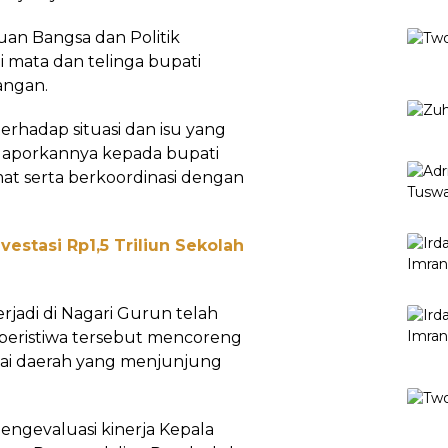
uan Bangsa dan Politik
i mata dan telinga bupati
angan.
rhadap situasi dan isu yang
aporkannya kepada bupati
t serta berkoordinasi dengan
estasi Rp1,5 Triliun Sekolah
rjadi di Nagari Gurun telah
i peristiwa tersebut mencoreng
gai daerah yang menjunjung
mengevaluasi kinerja Kepala