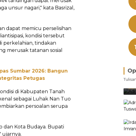
 KAN tandingan dapat merusak
a unsur nagari," kata Basrizal,
an dapat memicu perselisihan
iantisipasi, kondisi tersebut
 perkelahian, tindakan
ang merusak tatanan sosial
Op
npas Sumbar 2026: Bangun
Bra
ntegritas Petugas
Tulisa
Je
Ke
Oleh
kondisi di Kabupaten Tanah
kenal sebagai Luhak Nan Tuo
embiarkan persoalan serupa
o dan Kota Budaya. Bupati
 ujarnya.