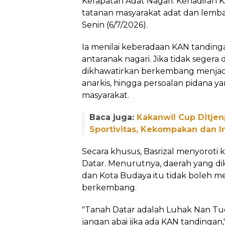
Kerapatan Adat Nagari. Kehadiran
tatanan masyarakat adat dan lembag
Senin (6/7/2026).
Ia menilai keberadaan KAN tanding
antaranak nagari. Jika tidak segera d
dikhawatirkan berkembang menjadi
anarkis, hingga persoalan pidana y
masyarakat.
Baca juga:
Kakanwil Cup Ditje
Sportivitas, Kekompakan dan I
Secara khusus, Basrizal menyoroti 
Datar. Menurutnya, daerah yang di
dan Kota Budaya itu tidak boleh m
berkembang.
"Tanah Datar adalah Luhak Nan Tu
jangan abai jika ada KAN tandingan,"