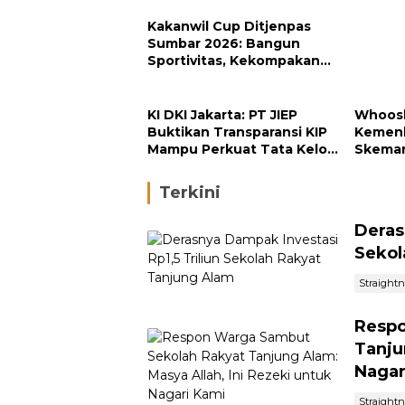
Kakanwil Cup Ditjenpas
Sumbar 2026: Bangun
Sportivitas, Kekompakan
dan Integritas Petugas
KI DKI Jakarta: PT JIEP
Whoosh
Buktikan Transparansi KIP
Kemenk
Mampu Perkuat Tata Kelola
Skema
Perusahaan
Terkini
Deras
Sekol
Straight
Respo
Tanju
Nagar
Straight