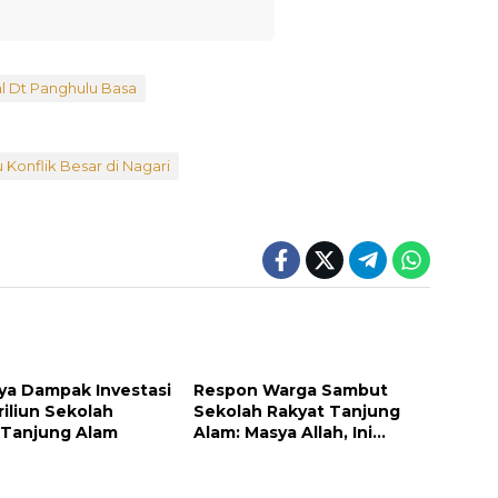
l Dt Panghulu Basa
u Konflik Besar di Nagari
ya Dampak Investasi
Respon Warga Sambut
riliun Sekolah
Sekolah Rakyat Tanjung
 Tanjung Alam
Alam: Masya Allah, Ini
Rezeki untuk Nagari Kami