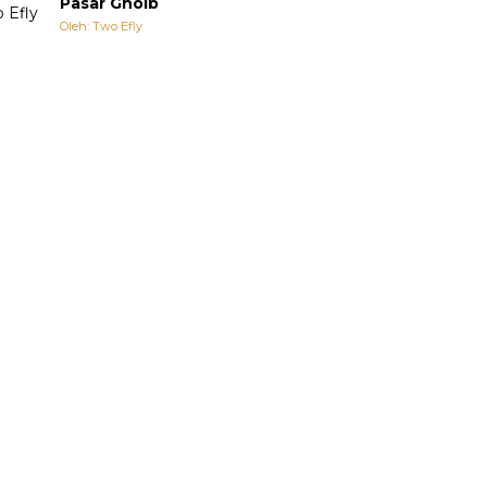
Pasar Ghoib
Oleh: Two Efly