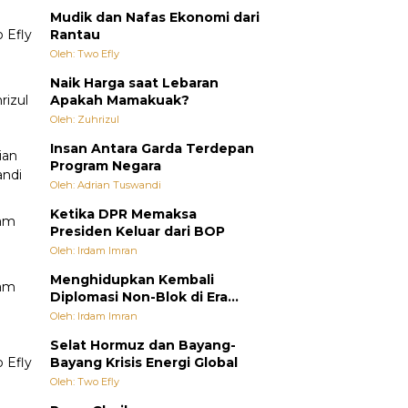
Mudik dan Nafas Ekonomi dari
Rantau
Oleh: Two Efly
Naik Harga saat Lebaran
Apakah Mamakuak?
Oleh: Zuhrizul
Insan Antara Garda Terdepan
Program Negara
Oleh: Adrian Tuswandi
Ketika DPR Memaksa
Presiden Keluar dari BOP
Oleh: Irdam Imran
Menghidupkan Kembali
Diplomasi Non-Blok di Era
Multipolar
Oleh: Irdam Imran
Selat Hormuz dan Bayang-
Bayang Krisis Energi Global
Oleh: Two Efly