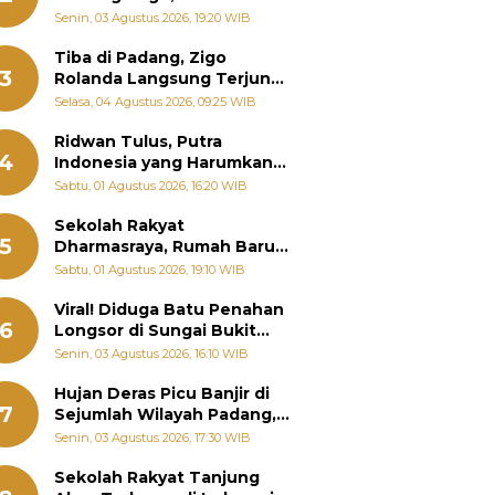
Padang Ungkap Fakta
Senin, 03 Agustus 2026, 19:20 WIB
Sebenarnya
Tiba di Padang, Zigo
3
Rolanda Langsung Terjun
Bantu Warga Terdampak
Selasa, 04 Agustus 2026, 09:25 WIB
Banjir
Ridwan Tulus, Putra
4
Indonesia yang Harumkan
Nama Bangsa hingga
Sabtu, 01 Agustus 2026, 16:20 WIB
Diabadikan dalam Buku
Jepang
Sekolah Rakyat
5
Dharmasraya, Rumah Baru
268 Anak Menggapai Mimpi
Sabtu, 01 Agustus 2026, 19:10 WIB
dan Memutus Rantai
Kemiskinan
Viral! Diduga Batu Penahan
6
Longsor di Sungai Bukit
Nago Padang Diambil, Warga
Senin, 03 Agustus 2026, 16:10 WIB
Khawatir Bencana Terulang
Hujan Deras Picu Banjir di
7
Sejumlah Wilayah Padang,
Fadly Amran Perintahkan
Senin, 03 Agustus 2026, 17:30 WIB
OPD Siaga
Sekolah Rakyat Tanjung