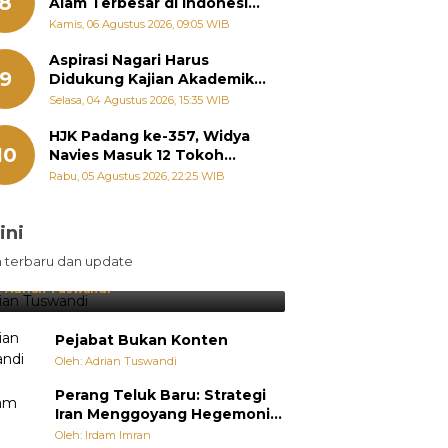
8
Alam Terbesar di Indonesia,
Groundbreaking September
Kamis, 06 Agustus 2026, 09:05 WIB
Aspirasi Nagari Harus
9
Didukung Kajian Akademik,
Zigo Rolanda: Agar Mudah
Selasa, 04 Agustus 2026, 15:35 WIB
Diperjuangkan di
Kementerian
HJK Padang ke-357, Widya
10
Navies Masuk 12 Tokoh
Masyarakat Penerima
Rabu, 05 Agustus 2026, 22:25 WIB
Penghargaan Pemko
Padang
ini
sil Lebih Diunggulkan, tetapi
n terbaru dan update
pang Selalu Punya Cara Membuat
jutan
:
Adrian Tuswandi
Pejabat Bukan Konten
Oleh: Adrian Tuswandi
Perang Teluk Baru: Strategi
Iran Menggoyang Hegemoni
AS dari Dalam
Oleh: Irdam Imran