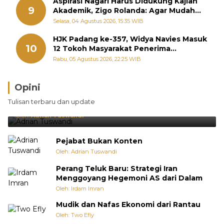
Aspirasi Nagari Harus Didukung Kajian
9
Akademik, Zigo Rolanda: Agar Mudah
Diperjuangkan di Kementerian
Selasa, 04 Agustus 2026, 15:35 WIB
HJK Padang ke-357, Widya Navies Masuk
10
12 Tokoh Masyarakat Penerima
Penghargaan Pemko Padang
Rabu, 05 Agustus 2026, 22:25 WIB
Opini
Brasil Lebih Diunggulkan, tetapi Jepang Selalu
Tulisan terbaru dan update
Punya Cara Membuat Kejutan
Oleh:
Adrian Tuswandi
Pejabat Bukan Konten
Oleh: Adrian Tuswandi
Perang Teluk Baru: Strategi Iran
Menggoyang Hegemoni AS dari Dalam
Oleh: Irdam Imran
Mudik dan Nafas Ekonomi dari Rantau
Oleh: Two Efly