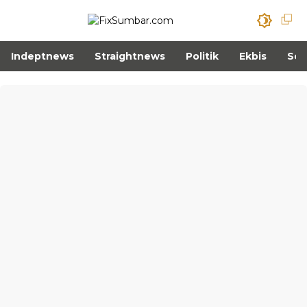
Indeptnews
Straightnews
Politik
Ekbis
Sos