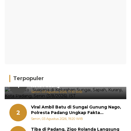
Terpopuler
Hujan Deras, 15 Titik Banjir Terdeteksi di
1
Kota Padang
Senin, 03 Agustus 2026, 17:10 WIB
Viral Ambil Batu di Sungai Gunung Nago,
2
Polresta Padang Ungkap Fakta
Sebenarnya
Senin, 03 Agustus 2026, 19:20 WIB
Tiba di Padang, Zigo Rolanda Langsung