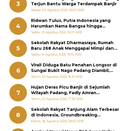
3
Terjun Bantu Warga Terdampak Banjir
Selasa, 04 Agustus 2026, 09:25 WIB
Ridwan Tulus, Putra Indonesia yang
4
Harumkan Nama Bangsa hingga
Diabadikan dalam Buku Jepang
Sabtu, 01 Agustus 2026, 16:20 WIB
Sekolah Rakyat Dharmasraya, Rumah
5
Baru 268 Anak Menggapai Mimpi dan
Memutus Rantai Kemiskinan
Sabtu, 01 Agustus 2026, 19:10 WIB
Viral! Diduga Batu Penahan Longsor di
6
Sungai Bukit Nago Padang Diambil,
Warga Khawatir Bencana Terulang
Senin, 03 Agustus 2026, 16:10 WIB
Hujan Deras Picu Banjir di Sejumlah
7
Wilayah Padang, Fadly Amran
Perintahkan OPD Siaga
Senin, 03 Agustus 2026, 17:30 WIB
Sekolah Rakyat Tanjung Alam Terbesar
8
di Indonesia, Groundbreaking
September
Kamis, 06 Agustus 2026, 09:05 WIB