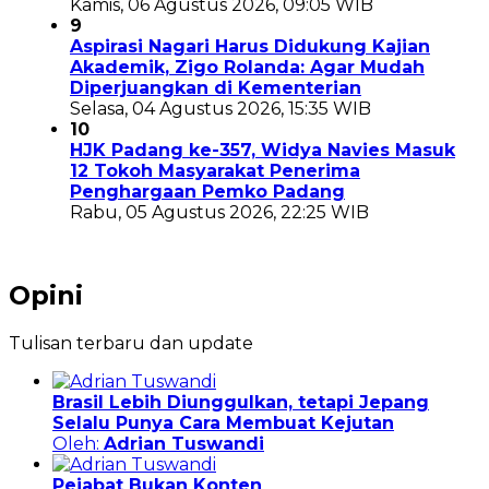
Kamis, 06 Agustus 2026, 09:05 WIB
9
Aspirasi Nagari Harus Didukung Kajian
Akademik, Zigo Rolanda: Agar Mudah
Diperjuangkan di Kementerian
Selasa, 04 Agustus 2026, 15:35 WIB
10
HJK Padang ke-357, Widya Navies Masuk
12 Tokoh Masyarakat Penerima
Penghargaan Pemko Padang
Rabu, 05 Agustus 2026, 22:25 WIB
Opini
Tulisan terbaru dan update
Brasil Lebih Diunggulkan, tetapi Jepang
Selalu Punya Cara Membuat Kejutan
Oleh:
Adrian Tuswandi
Pejabat Bukan Konten