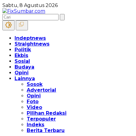
Sabtu, 8 Agustus 2026
Indeptnews
Straightnews
Politik
Ekbis
Sosial
Budaya
Opini
Lainnya
Sosok
Advertorial
Opini
Foto
Video
Pilihan Redaksi
Terpopuler
Indeks
Berita Terbaru