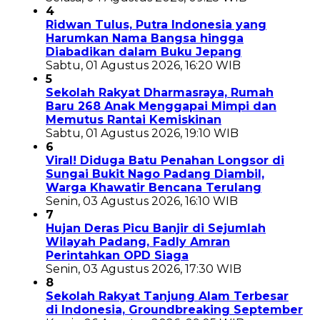
4
Ridwan Tulus, Putra Indonesia yang
Harumkan Nama Bangsa hingga
Diabadikan dalam Buku Jepang
Sabtu, 01 Agustus 2026, 16:20 WIB
5
Sekolah Rakyat Dharmasraya, Rumah
Baru 268 Anak Menggapai Mimpi dan
Memutus Rantai Kemiskinan
Sabtu, 01 Agustus 2026, 19:10 WIB
6
Viral! Diduga Batu Penahan Longsor di
Sungai Bukit Nago Padang Diambil,
Warga Khawatir Bencana Terulang
Senin, 03 Agustus 2026, 16:10 WIB
7
Hujan Deras Picu Banjir di Sejumlah
Wilayah Padang, Fadly Amran
Perintahkan OPD Siaga
Senin, 03 Agustus 2026, 17:30 WIB
8
Sekolah Rakyat Tanjung Alam Terbesar
di Indonesia, Groundbreaking September