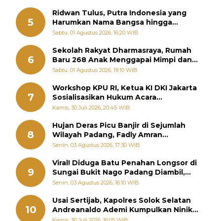
Ridwan Tulus, Putra Indonesia yang
5
Harumkan Nama Bangsa hingga
Diabadikan dalam Buku Jepang
Sabtu, 01 Agustus 2026, 16:20 WIB
Sekolah Rakyat Dharmasraya, Rumah
6
Baru 268 Anak Menggapai Mimpi dan
Memutus Rantai Kemiskinan
Sabtu, 01 Agustus 2026, 19:10 WIB
Workshop KPU RI, Ketua KI DKI Jakarta
7
Sosialisasikan Hukum Acara
Penyelesaian Sengketa Informasi Publik
Kamis, 30 Juli 2026, 20:45 WIB
Hujan Deras Picu Banjir di Sejumlah
8
Wilayah Padang, Fadly Amran
Perintahkan OPD Siaga
Senin, 03 Agustus 2026, 17:30 WIB
Viral! Diduga Batu Penahan Longsor di
9
Sungai Bukit Nago Padang Diambil,
Warga Khawatir Bencana Terulang
Senin, 03 Agustus 2026, 16:10 WIB
Usai Sertijab, Kapolres Solok Selatan
10
Andreanaldo Ademi Kumpulkan Ninik
Mamak Bahas Kamtibmas dan Judi
Kamis, 30 Juli 2026, 16:05 WIB