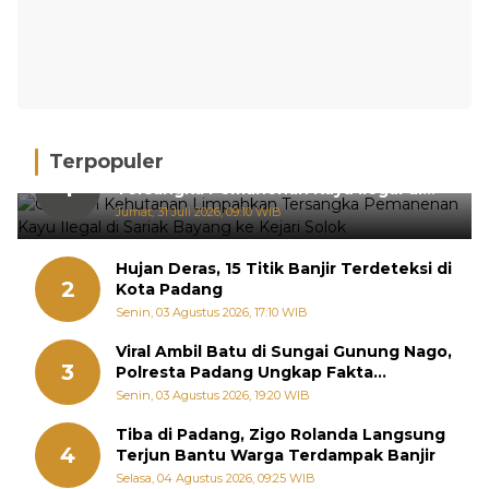
Terpopuler
Gakkum Kehutanan Limpahkan
1
Tersangka Pemanenan Kayu Ilegal di
Sariak Bayang ke Kejari Solok
Jumat, 31 Juli 2026, 09:10 WIB
Hujan Deras, 15 Titik Banjir Terdeteksi di
2
Kota Padang
Senin, 03 Agustus 2026, 17:10 WIB
Viral Ambil Batu di Sungai Gunung Nago,
3
Polresta Padang Ungkap Fakta
Sebenarnya
Senin, 03 Agustus 2026, 19:20 WIB
Tiba di Padang, Zigo Rolanda Langsung
4
Terjun Bantu Warga Terdampak Banjir
Selasa, 04 Agustus 2026, 09:25 WIB