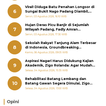
Viral! Diduga Batu Penahan Longsor di
6
Sungai Bukit Nago Padang Diambil,
Warga Khawatir Bencana Terulang
Senin, 03 Agustus 2026, 16:10 WIB
Hujan Deras Picu Banjir di Sejumlah
7
Wilayah Padang, Fadly Amran
Perintahkan OPD Siaga
Senin, 03 Agustus 2026, 17:30 WIB
Sekolah Rakyat Tanjung Alam Terbesar
8
di Indonesia, Groundbreaking
September
Kamis, 06 Agustus 2026, 09:05 WIB
Aspirasi Nagari Harus Didukung Kajian
9
Akademik, Zigo Rolanda: Agar Mudah
Diperjuangkan di Kementerian
Selasa, 04 Agustus 2026, 15:35 WIB
Rehabilitasi Batang Lembang dan
10
Batang Gawan Segera Dimulai, Zigo
Rolanda Pastikan Proyek Berjalan
Selasa, 04 Agustus 2026, 13:00 WIB
Opini
Brasil Lebih Diunggulkan, tetapi Jepang Selalu