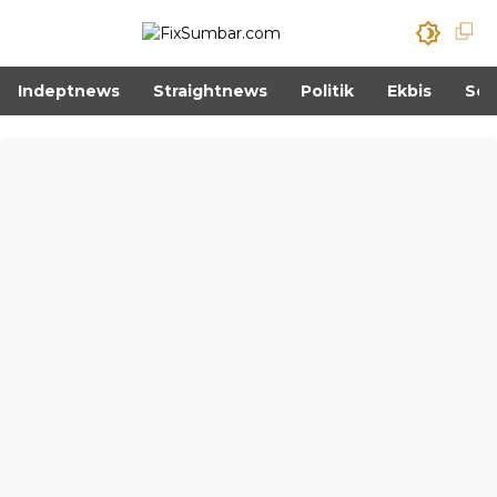
Indeptnews
Straightnews
Politik
Ekbis
Sos