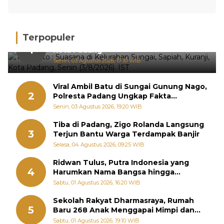
Terpopuler
Hujan Deras, 15 Titik Banjir Terdeteksi di
1
Kota Padang
Senin, 03 Agustus 2026, 17:10 WIB
Viral Ambil Batu di Sungai Gunung Nago,
2
Polresta Padang Ungkap Fakta
Sebenarnya
Senin, 03 Agustus 2026, 19:20 WIB
Tiba di Padang, Zigo Rolanda Langsung
3
Terjun Bantu Warga Terdampak Banjir
Selasa, 04 Agustus 2026, 09:25 WIB
Ridwan Tulus, Putra Indonesia yang
4
Harumkan Nama Bangsa hingga
Diabadikan dalam Buku Jepang
Sabtu, 01 Agustus 2026, 16:20 WIB
Sekolah Rakyat Dharmasraya, Rumah
5
Baru 268 Anak Menggapai Mimpi dan
Memutus Rantai Kemiskinan
Sabtu, 01 Agustus 2026, 19:10 WIB