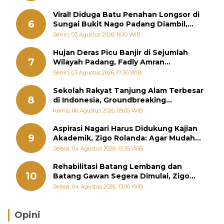
Viral! Diduga Batu Penahan Longsor di
6
Sungai Bukit Nago Padang Diambil,
Warga Khawatir Bencana Terulang
Senin, 03 Agustus 2026, 16:10 WIB
Hujan Deras Picu Banjir di Sejumlah
7
Wilayah Padang, Fadly Amran
Perintahkan OPD Siaga
Senin, 03 Agustus 2026, 17:30 WIB
Sekolah Rakyat Tanjung Alam Terbesar
8
di Indonesia, Groundbreaking
September
Kamis, 06 Agustus 2026, 09:05 WIB
Aspirasi Nagari Harus Didukung Kajian
9
Akademik, Zigo Rolanda: Agar Mudah
Diperjuangkan di Kementerian
Selasa, 04 Agustus 2026, 15:35 WIB
Rehabilitasi Batang Lembang dan
10
Batang Gawan Segera Dimulai, Zigo
Rolanda Pastikan Proyek Berjalan
Selasa, 04 Agustus 2026, 13:00 WIB
Opini
Brasil Lebih Diunggulkan, tetapi Jepang Selalu