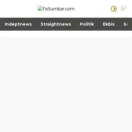
Indeptnews
Straightnews
Politik
Ekbis
Sos