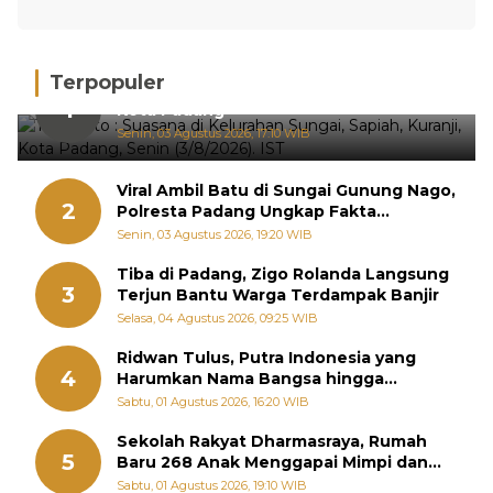
Terpopuler
Hujan Deras, 15 Titik Banjir Terdeteksi di
1
Kota Padang
Senin, 03 Agustus 2026, 17:10 WIB
Viral Ambil Batu di Sungai Gunung Nago,
2
Polresta Padang Ungkap Fakta
Sebenarnya
Senin, 03 Agustus 2026, 19:20 WIB
Tiba di Padang, Zigo Rolanda Langsung
3
Terjun Bantu Warga Terdampak Banjir
Selasa, 04 Agustus 2026, 09:25 WIB
Ridwan Tulus, Putra Indonesia yang
4
Harumkan Nama Bangsa hingga
Diabadikan dalam Buku Jepang
Sabtu, 01 Agustus 2026, 16:20 WIB
Sekolah Rakyat Dharmasraya, Rumah
5
Baru 268 Anak Menggapai Mimpi dan
Memutus Rantai Kemiskinan
Sabtu, 01 Agustus 2026, 19:10 WIB