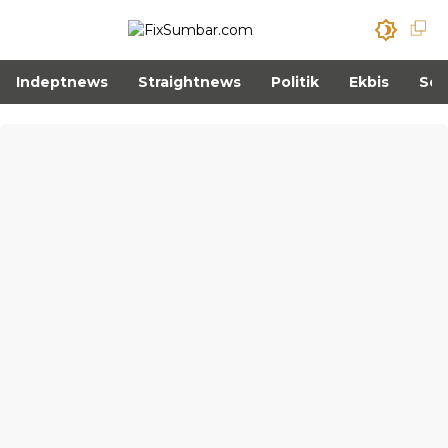
Indeptnews
Straightnews
Politik
Ekbis
Sos