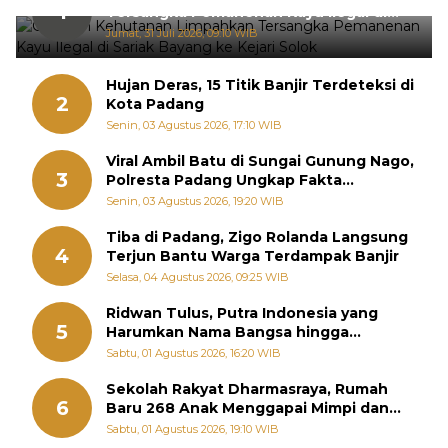
1
Tersangka Pemanenan Kayu Ilegal di
Sariak Bayang ke Kejari Solok
Jumat, 31 Juli 2026, 09:10 WIB
Hujan Deras, 15 Titik Banjir Terdeteksi di
2
Kota Padang
Senin, 03 Agustus 2026, 17:10 WIB
Viral Ambil Batu di Sungai Gunung Nago,
3
Polresta Padang Ungkap Fakta
Sebenarnya
Senin, 03 Agustus 2026, 19:20 WIB
Tiba di Padang, Zigo Rolanda Langsung
4
Terjun Bantu Warga Terdampak Banjir
Selasa, 04 Agustus 2026, 09:25 WIB
Ridwan Tulus, Putra Indonesia yang
5
Harumkan Nama Bangsa hingga
Diabadikan dalam Buku Jepang
Sabtu, 01 Agustus 2026, 16:20 WIB
Sekolah Rakyat Dharmasraya, Rumah
6
Baru 268 Anak Menggapai Mimpi dan
Memutus Rantai Kemiskinan
Sabtu, 01 Agustus 2026, 19:10 WIB