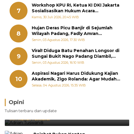
Workshop KPU RI, Ketua KI DKI Jakarta
7
Sosialisasikan Hukum Acara
Penyelesaian Sengketa Informasi Publik
Kamis, 30 Juli 2026, 20:45 WIB
Hujan Deras Picu Banjir di Sejumlah
8
Wilayah Padang, Fadly Amran
Perintahkan OPD Siaga
Senin, 03 Agustus 2026, 17:30 WIB
Viral! Diduga Batu Penahan Longsor di
9
Sungai Bukit Nago Padang Diambil,
Warga Khawatir Bencana Terulang
Senin, 03 Agustus 2026, 16:10 WIB
Aspirasi Nagari Harus Didukung Kajian
10
Akademik, Zigo Rolanda: Agar Mudah
Diperjuangkan di Kementerian
Selasa, 04 Agustus 2026, 15:35 WIB
Opini
Brasil Lebih Diunggulkan, tetapi Jepang Selalu
Tulisan terbaru dan update
Punya Cara Membuat Kejutan
Oleh:
Adrian Tuswandi