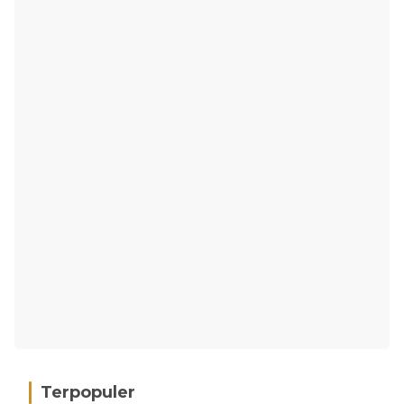
Terpopuler
Gakkum Kehutanan Limpahkan