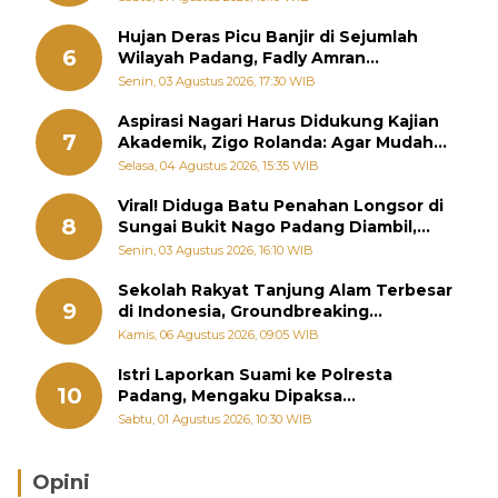
Hujan Deras Picu Banjir di Sejumlah
6
Wilayah Padang, Fadly Amran
Perintahkan OPD Siaga
Senin, 03 Agustus 2026, 17:30 WIB
Aspirasi Nagari Harus Didukung Kajian
7
Akademik, Zigo Rolanda: Agar Mudah
Diperjuangkan di Kementerian
Selasa, 04 Agustus 2026, 15:35 WIB
Viral! Diduga Batu Penahan Longsor di
8
Sungai Bukit Nago Padang Diambil,
Warga Khawatir Bencana Terulang
Senin, 03 Agustus 2026, 16:10 WIB
Sekolah Rakyat Tanjung Alam Terbesar
9
di Indonesia, Groundbreaking
September
Kamis, 06 Agustus 2026, 09:05 WIB
Istri Laporkan Suami ke Polresta
10
Padang, Mengaku Dipaksa
Berhubungan dengan Pria Lain
Sabtu, 01 Agustus 2026, 10:30 WIB
Opini