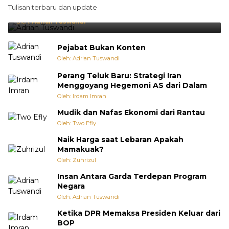
Brasil Lebih Diunggulkan, tetapi Jepang Selalu
Tulisan terbaru dan update
Punya Cara Membuat Kejutan
Oleh:
Adrian Tuswandi
Pejabat Bukan Konten
Oleh: Adrian Tuswandi
Perang Teluk Baru: Strategi Iran
Menggoyang Hegemoni AS dari Dalam
Oleh: Irdam Imran
Mudik dan Nafas Ekonomi dari Rantau
Oleh: Two Efly
Naik Harga saat Lebaran Apakah
Mamakuak?
Oleh: Zuhrizul
Insan Antara Garda Terdepan Program
Negara
Oleh: Adrian Tuswandi
Ketika DPR Memaksa Presiden Keluar dari
BOP