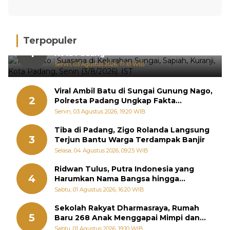
Terpopuler
Hujan Deras, 15 Titik Banjir Terdeteksi di
1
Kota Padang
Senin, 03 Agustus 2026, 17:10 WIB
Viral Ambil Batu di Sungai Gunung Nago,
2
Polresta Padang Ungkap Fakta
Sebenarnya
Senin, 03 Agustus 2026, 19:20 WIB
Tiba di Padang, Zigo Rolanda Langsung
3
Terjun Bantu Warga Terdampak Banjir
Selasa, 04 Agustus 2026, 09:25 WIB
Ridwan Tulus, Putra Indonesia yang
4
Harumkan Nama Bangsa hingga
Diabadikan dalam Buku Jepang
Sabtu, 01 Agustus 2026, 16:20 WIB
Sekolah Rakyat Dharmasraya, Rumah
5
Baru 268 Anak Menggapai Mimpi dan
Memutus Rantai Kemiskinan
Sabtu, 01 Agustus 2026, 19:10 WIB