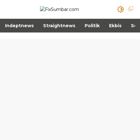
Indeptnews
Straightnews
Politik
Ekbis
Sos