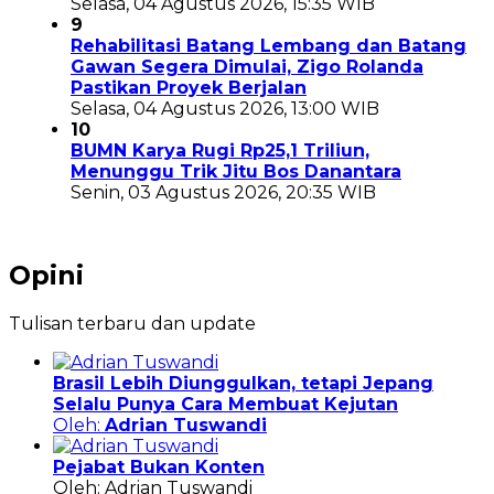
Selasa, 04 Agustus 2026, 15:35 WIB
9
Rehabilitasi Batang Lembang dan Batang
Gawan Segera Dimulai, Zigo Rolanda
Pastikan Proyek Berjalan
Selasa, 04 Agustus 2026, 13:00 WIB
10
BUMN Karya Rugi Rp25,1 Triliun,
Menunggu Trik Jitu Bos Danantara
Senin, 03 Agustus 2026, 20:35 WIB
Opini
Tulisan terbaru dan update
Brasil Lebih Diunggulkan, tetapi Jepang
Selalu Punya Cara Membuat Kejutan
Oleh:
Adrian Tuswandi
Pejabat Bukan Konten
Oleh: Adrian Tuswandi