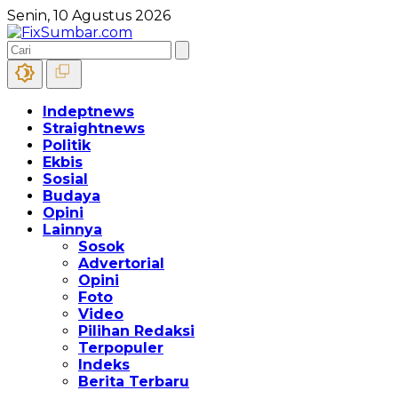
Senin, 10 Agustus 2026
Indeptnews
Straightnews
Politik
Ekbis
Sosial
Budaya
Opini
Lainnya
Sosok
Advertorial
Opini
Foto
Video
Pilihan Redaksi
Terpopuler
Indeks
Berita Terbaru