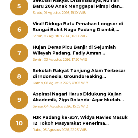
Sekolah Rakyat Dharmasraya, Rumah
5
Baru 268 Anak Menggapai Mimpi dan
Memutus Rantai Kemiskinan
Sabtu, 01 Agustus 2026, 19:10 WIB
Viral! Diduga Batu Penahan Longsor di
6
Sungai Bukit Nago Padang Diambil,
Warga Khawatir Bencana Terulang
Senin, 03 Agustus 2026, 16:10 WIB
Hujan Deras Picu Banjir di Sejumlah
7
Wilayah Padang, Fadly Amran
Perintahkan OPD Siaga
Senin, 03 Agustus 2026, 17:30 WIB
Sekolah Rakyat Tanjung Alam Terbesar
8
di Indonesia, Groundbreaking
September
Kamis, 06 Agustus 2026, 09:05 WIB
Aspirasi Nagari Harus Didukung Kajian
9
Akademik, Zigo Rolanda: Agar Mudah
Diperjuangkan di Kementerian
Selasa, 04 Agustus 2026, 15:35 WIB
HJK Padang ke-357, Widya Navies Masuk
10
12 Tokoh Masyarakat Penerima
Penghargaan Pemko Padang
Rabu, 05 Agustus 2026, 22:25 WIB