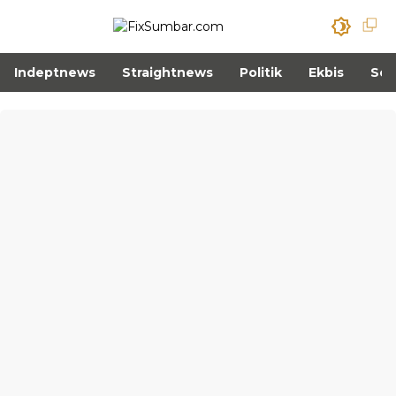
Indeptnews
Straightnews
Politik
Ekbis
Sos