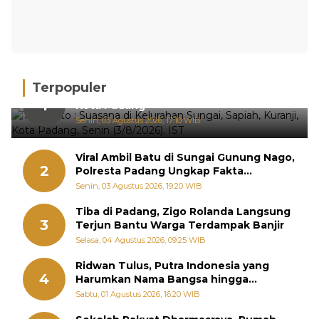
Terpopuler
Hujan Deras, 15 Titik Banjir Terdeteksi di
1
Kota Padang
Senin, 03 Agustus 2026, 17:10 WIB
Viral Ambil Batu di Sungai Gunung Nago,
2
Polresta Padang Ungkap Fakta
Sebenarnya
Senin, 03 Agustus 2026, 19:20 WIB
Tiba di Padang, Zigo Rolanda Langsung
3
Terjun Bantu Warga Terdampak Banjir
Selasa, 04 Agustus 2026, 09:25 WIB
Ridwan Tulus, Putra Indonesia yang
4
Harumkan Nama Bangsa hingga
Diabadikan dalam Buku Jepang
Sabtu, 01 Agustus 2026, 16:20 WIB