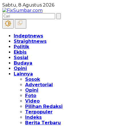
Sabtu, 8 Agustus 2026
Indeptnews
Straightnews
Politik
Ekbis
Sosial
Budaya
Opini
Lainnya
Sosok
Advertorial
Opini
Foto
Video
Pilihan Redaksi
Terpopuler
Indeks
Berita Terbaru