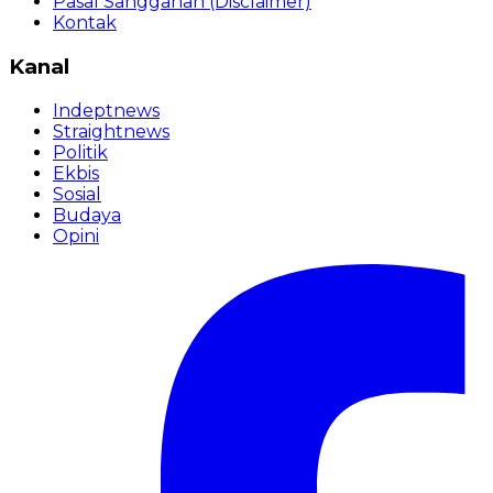
Pasal Sanggahan (Disclaimer)
Kontak
Kanal
Indeptnews
Straightnews
Politik
Ekbis
Sosial
Budaya
Opini