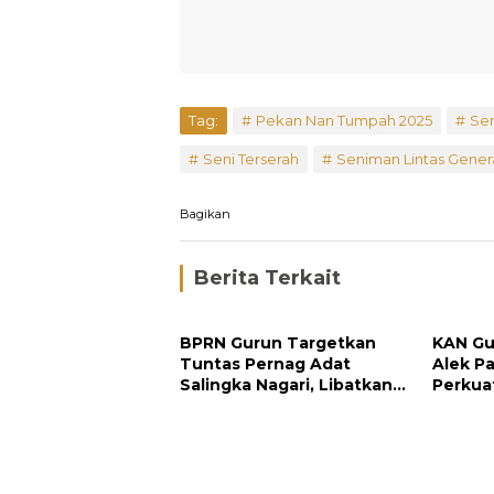
Tag:
Pekan Nan Tumpah 2025
Sen
Seni Terserah
Seniman Lintas Gener
Bagikan
Berita Terkait
BPRN Gurun Targetkan
KAN Gu
Tuntas Pernag Adat
Alek P
Salingka Nagari, Libatkan
Perkua
Seluruh Unsur Adat
Tanah 