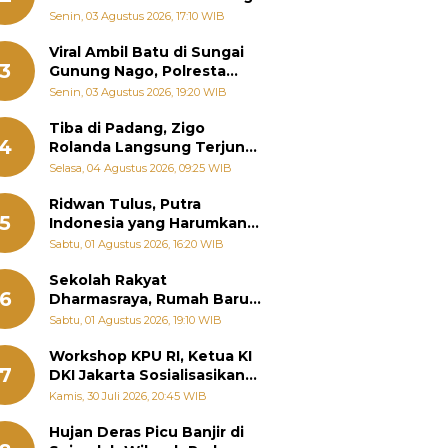
Senin, 03 Agustus 2026, 17:10 WIB
Viral Ambil Batu di Sungai
3
Gunung Nago, Polresta
Padang Ungkap Fakta
Senin, 03 Agustus 2026, 19:20 WIB
Sebenarnya
Tiba di Padang, Zigo
4
Rolanda Langsung Terjun
Bantu Warga Terdampak
Selasa, 04 Agustus 2026, 09:25 WIB
Banjir
Ridwan Tulus, Putra
5
Indonesia yang Harumkan
Nama Bangsa hingga
Sabtu, 01 Agustus 2026, 16:20 WIB
Diabadikan dalam Buku
Jepang
Sekolah Rakyat
6
Dharmasraya, Rumah Baru
268 Anak Menggapai Mimpi
Sabtu, 01 Agustus 2026, 19:10 WIB
dan Memutus Rantai
Kemiskinan
Workshop KPU RI, Ketua KI
7
DKI Jakarta Sosialisasikan
Hukum Acara Penyelesaian
Kamis, 30 Juli 2026, 20:45 WIB
Sengketa Informasi Publik
Hujan Deras Picu Banjir di