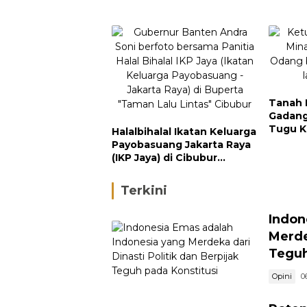
Tanah 
Gadan
Tugu K
Halalbihalal Ikatan Keluarga
Dihadi
Payobasuang Jakarta Raya
Minan
(IKP Jaya) di Cibubur
Meriah, Dihadiri Tokoh
Nasional dan Gubernur
Terkini
Banten
Indon
Merde
Teguh
Opini
0