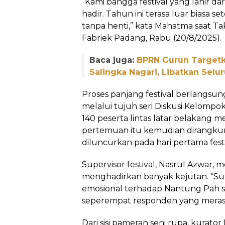
“Kami bangga festival yang lahir da
hadir. Tahun ini terasa luar biasa s
tanpa henti,” kata Mahatma saat Ta
Fabriek Padang, Rabu (20/8/2025).
Baca juga:
BPRN Gurun Targetk
Salingka Nagari, Libatkan Selu
Proses panjang festival berlangsun
melalui tujuh seri Diskusi Kelompo
140 peserta lintas latar belakang me
pertemuan itu kemudian dirangk
diluncurkan pada hari pertama festi
Supervisor festival, Nasrul Azwar, 
menghadirkan banyak kejutan. “Su
emosional terhadap Nantung Pah s
seperempat responden yang merasa 
Dari sisi pameran seni rupa, kurat