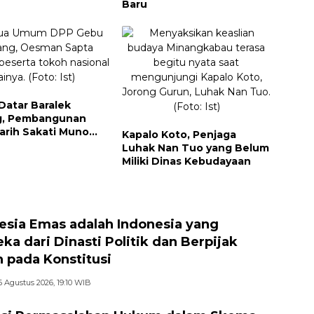
Baru
Datar Baralek
g, Pembangunan
arih Sakati Muno
Kapalo Koto, Penjaga
ri Ketum DPP Gebu
Luhak Nan Tuo yang Belum
g OSO
Miliki Dinas Kebudayaan
esia Emas adalah Indonesia yang
ka dari Dinasti Politik dan Berpijak
 pada Konstitusi
6 Agustus 2026, 19:10 WIB