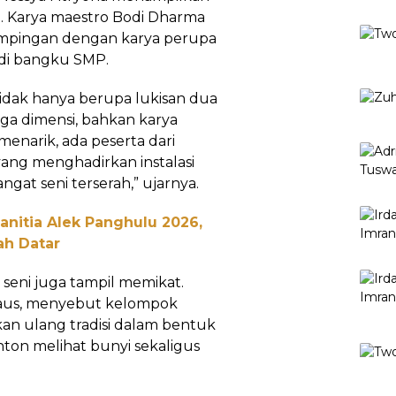
si. Karya maestro Bodi Dharma
mpingan dengan karya perupa
 di bangku SMP.
tidak hanya berupa lukisan dua
 tiga dimensi, bahkan karya
menarik, ada peserta dari
yang menghadirkan instalasi
angat seni terserah,” ujarnya.
nitia Alek Panghulu 2026,
ah Datar
seni juga tampil memikat.
rdaus, menyebut kelompok
kan ulang tradisi dalam bentuk
ton melihat bunyi sekaligus