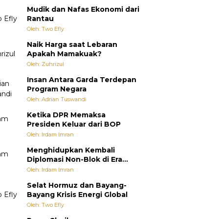
Mudik dan Nafas Ekonomi dari
Rantau
Oleh: Two Efly
Naik Harga saat Lebaran
Apakah Mamakuak?
Oleh: Zuhrizul
Insan Antara Garda Terdepan
Program Negara
Oleh: Adrian Tuswandi
Ketika DPR Memaksa
Presiden Keluar dari BOP
Oleh: Irdam Imran
Menghidupkan Kembali
Diplomasi Non-Blok di Era
Multipolar
Oleh: Irdam Imran
Selat Hormuz dan Bayang-
Bayang Krisis Energi Global
Oleh: Two Efly