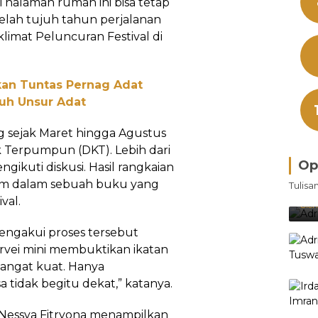
ri halaman rumah ini bisa tetap
etelah tujuh tahun perjalanan
klimat Peluncuran Festival di
an Tuntas Pernag Adat
ruh Unsur Adat
g sejak Maret hingga Agustus
k Terpumpun (DKT). Lebih dari
Op
ngikuti diskusi. Hasil rangkaian
Bra
um dalam sebuah buku yang
Tulisa
Je
val.
Ke
Oleh
mengakui proses tersebut
rvei mini membuktikan ikatan
angat kuat. Hanya
tidak begitu dekat,” katanya.
or Nessya Fitryona menampilkan