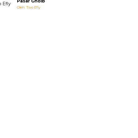
Pasar Ghoib
Oleh: Two Efly