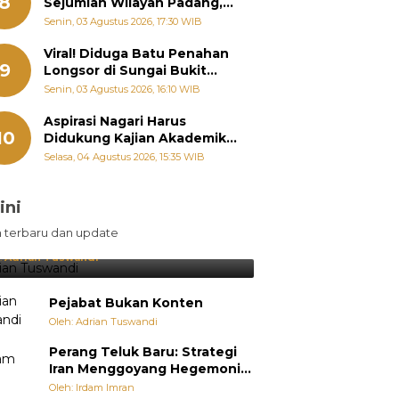
8
Sejumlah Wilayah Padang,
Fadly Amran Perintahkan
Senin, 03 Agustus 2026, 17:30 WIB
OPD Siaga
Viral! Diduga Batu Penahan
9
Longsor di Sungai Bukit
Nago Padang Diambil, Warga
Senin, 03 Agustus 2026, 16:10 WIB
Khawatir Bencana Terulang
Aspirasi Nagari Harus
10
Didukung Kajian Akademik,
Zigo Rolanda: Agar Mudah
Selasa, 04 Agustus 2026, 15:35 WIB
Diperjuangkan di
Kementerian
ini
sil Lebih Diunggulkan, tetapi
n terbaru dan update
pang Selalu Punya Cara Membuat
jutan
:
Adrian Tuswandi
Pejabat Bukan Konten
Oleh: Adrian Tuswandi
Perang Teluk Baru: Strategi
Iran Menggoyang Hegemoni
AS dari Dalam
Oleh: Irdam Imran