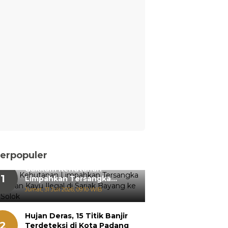
erpopuler
Gakkum Kehutanan
1
Limpahkan Tersangka
Pemanenan Kayu Ilegal di
Jumat, 31 Juli 2026, 09:10 WIB
Sariak Bayang ke Kejari
Solok
Hujan Deras, 15 Titik Banjir
2
Terdeteksi di Kota Padang