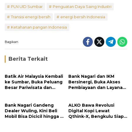
PLN UID Sumbar
Penguatan Daya Saing Industri
Transisi energi bersih
energi bersih Indonesia
Ketahanan pangan Indonesia
Bagikan
Berita Terkait
Batik Air Malaysia Kembali
Bank Nagari dan IKM
ke Sumbar, Buka Peluang
Bersinergi, Buka Akses
Besar Pariwisata dan
Pembiayaan dan Layanan
Investasi
Digital bagi UMKM Minang
Bank Nagari Gandeng
ALKO Bawa Revolusi
Dealer Wuling, Kini Beli
Digital Kopi Lewat
Mobil Bisa Dicicil hingga 5
Qthink-X, Bengkulu Siap
Tahun
Tembus Pasar Global