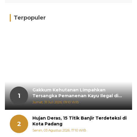
Terpopuler
Gakkum Kehutanan Limpahkan
1
Tersangka Pemanenan Kayu Ilegal di
Sariak Bayang ke Kejari Solok
Jumat, 31 Juli 2026, 09:10 WIB
Hujan Deras, 15 Titik Banjir Terdeteksi di
2
Kota Padang
Senin, 03 Agustus 2026, 17:10 WIB