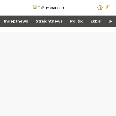
Indeptnews
Straightnews
Politik
Ekbis
Sos