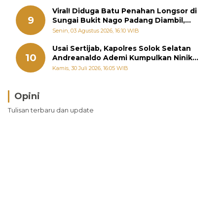
Viral! Diduga Batu Penahan Longsor di
9
Sungai Bukit Nago Padang Diambil,
Warga Khawatir Bencana Terulang
Senin, 03 Agustus 2026, 16:10 WIB
Usai Sertijab, Kapolres Solok Selatan
10
Andreanaldo Ademi Kumpulkan Ninik
Mamak Bahas Kamtibmas dan Judi
Kamis, 30 Juli 2026, 16:05 WIB
Online
Opini
Tulisan terbaru dan update