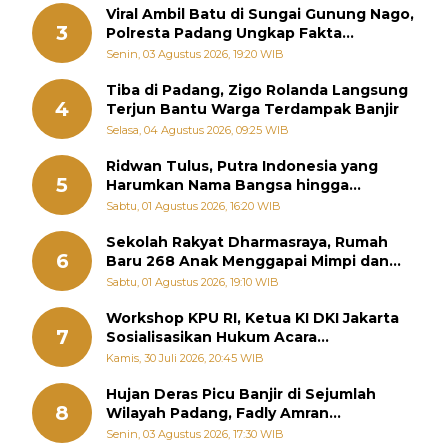
Viral Ambil Batu di Sungai Gunung Nago,
3
Polresta Padang Ungkap Fakta
Sebenarnya
Senin, 03 Agustus 2026, 19:20 WIB
Tiba di Padang, Zigo Rolanda Langsung
4
Terjun Bantu Warga Terdampak Banjir
Selasa, 04 Agustus 2026, 09:25 WIB
Ridwan Tulus, Putra Indonesia yang
5
Harumkan Nama Bangsa hingga
Diabadikan dalam Buku Jepang
Sabtu, 01 Agustus 2026, 16:20 WIB
Sekolah Rakyat Dharmasraya, Rumah
6
Baru 268 Anak Menggapai Mimpi dan
Memutus Rantai Kemiskinan
Sabtu, 01 Agustus 2026, 19:10 WIB
Workshop KPU RI, Ketua KI DKI Jakarta
7
Sosialisasikan Hukum Acara
Penyelesaian Sengketa Informasi Publik
Kamis, 30 Juli 2026, 20:45 WIB
Hujan Deras Picu Banjir di Sejumlah
8
Wilayah Padang, Fadly Amran
Perintahkan OPD Siaga
Senin, 03 Agustus 2026, 17:30 WIB